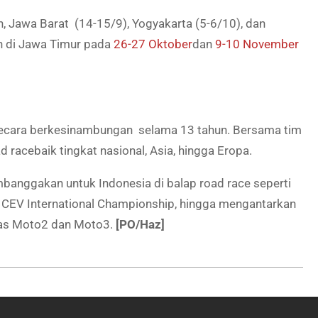
on, Jawa Barat (14-15/9), Yogyakarta (5-6/10), dan
an di Jawa Timur pada
26-27 Oktober
dan
9-10 November
ecara berkesinambungan selama 13 tahun. Bersama tim
d race
baik tingkat nasional, Asia, hingga Eropa.
mbanggakan untuk Indonesia di balap road race seperti
CEV International Championship, hingga mengantarkan
elas Moto2 dan Moto3.
[PO/Haz]