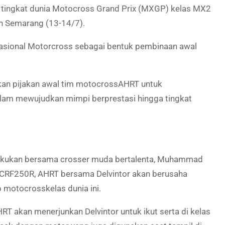
ss tingkat dunia Motocross Grand Prix (MXGP) kelas MX2
an Semarang (13-14/7).
 nasional Motorcross sebagai bentuk pembinaan awal
an pijakan awal tim
motocross
AHRT untuk
lam mewujudkan mimpi berprestasi hingga tingkat
lakukan bersama crosser muda bertalenta, Muhammad
a CRF250R, AHRT bersama Delvintor akan berusaha
p
motocross
kelas dunia ini.
HRT akan menerjunkan Delvintor untuk ikut serta di kelas