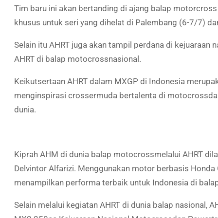
Tim baru ini akan bertanding di ajang balap motorcro
khusus untuk seri yang dihelat di Palembang (6-7/7) d
Selain itu AHRT juga akan tampil perdana di kejuaraan
AHRT di balap
motocross
nasional.
Keikutsertaan AHRT dalam MXGP di Indonesia merupak
menginspirasi
crosser
muda bertalenta di
motocross
da
dunia.
Kiprah AHM di dunia balap
motocross
melalui AHRT di
Delvintor Alfarizi. Menggunakan motor berbasis Hond
menampilkan performa terbaik untuk Indonesia di bala
Selain melalui kegiatan AHRT di dunia balap nasional, A