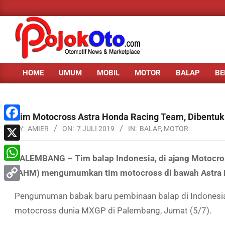
Skip
to
content
HOME
UMUM
MOBIL
MOTOR
BALAP
BE
Primary
Navigation
Menu
Tim Motocross Astra Honda Racing Team, Dibentu
Facebook
BY:
AMIER
ON:
7 JULI 2019
IN:
BALAP
,
MOTOR
X
PALEMBANG – Tim balap Indonesia, di ajang Motocro
WhatsApp
(AHM) mengumumkan tim motocross di bawah Astra
Copy
Pengumuman babak baru pembinaan balap di Indonesia 
Link
motocross dunia MXGP di Palembang, Jumat (5/7).