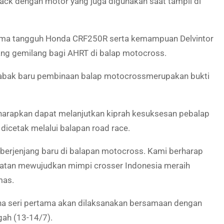
ack dengan motor yang juga digunakan saat tampil di
orma tangguh Honda CRF250R serta kemampuan Delvintor
ng gemilang bagi AHRT di balap
motocross
.
abak baru pembinaan balap
motocross
merupakan bukti
harapkan dapat melanjutkan kiprah kesuksesan pebalap
dicetak melalui balapan road race.
erjenjang baru di balapan
motocross
. Kami berharap
tan mewujudkan mimpi crosser Indonesia meraih
mas.
ana seri pertama akan dilaksanakan bersamaan dengan
ah (13-14/7).