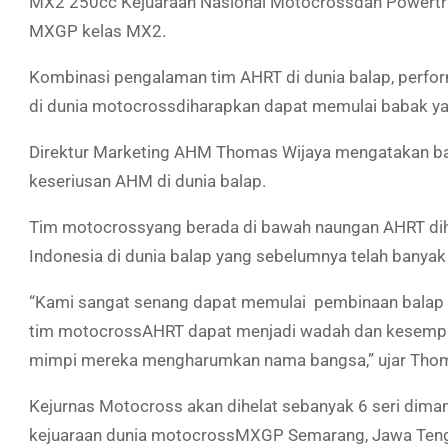
MX2 250cc Kejuaraan Nasional
Motocross
dan Powertr
MXGP kelas MX2.
Kombinasi pengalaman tim AHRT di dunia balap, perf
di dunia
motocross
diharapkan dapat memulai babak ya
Direktur Marketing AHM Thomas Wijaya mengatakan b
keseriusan AHM di dunia balap.
Tim
motocross
yang berada di bawah naungan AHRT di
Indonesia di dunia balap yang sebelumnya telah banyak 
“Kami sangat senang dapat memulai pembinaan balap b
tim
motocross
AHRT dapat menjadi wadah dan kesempa
mimpi mereka mengharumkan nama bangsa,” ujar Tho
Kejurnas Motocross akan dihelat sebanyak 6 seri dim
kejuaraan dunia
motocross
MXGP Semarang, Jawa Teng