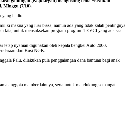
 darat gabungan (Kopdargab) mengusung tema “Eratkan
, Minggu (7/10).
 yang hadir.
iliki makna yang luar biasa, namun ada yang tidak kalah pentingnya
aan kita, untuk mensuksekan program-program TEVCI yang ada saat
agar tetap nyaman digunakan oleh kepala bengkel Auto 2000,
kendaraan dari Busi NGK.
nggala Palu, dilakukan pula penggalangan dana bantuan bagi anak
ersama anggota member lainnya, serta untuk mendukung semangat