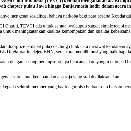
 Valco Club Indonesia (TEVCI) kembali mengadakan acara kopi
yah chapter pulau Jawa hingga Banjarmasin hadir dalam acara ini
anye mengenai sosialisasi bahaya narkoba bagi para peserta Kopdargab
I Chariti, TEVCI ada untuk semua, walaupun sangat simple tetapi mem
na untuk meningkatankan kualitas kemompakan dan kualitas kebersam
 dan doorprize terdapat pula coaching clinik cara merawat kendaraan 
s Direktorat Intelejen BNN, serta cara memilih busi yang baik bagi 
tepatan dengan sedang berlangsung nya bencana alam yang menimpa Do
enda satu tahun kedepan dan apa saja yang sudah dilaksanakan.
, kepada seluruh member yang hadir agar bisa berbaur dan bersatu b