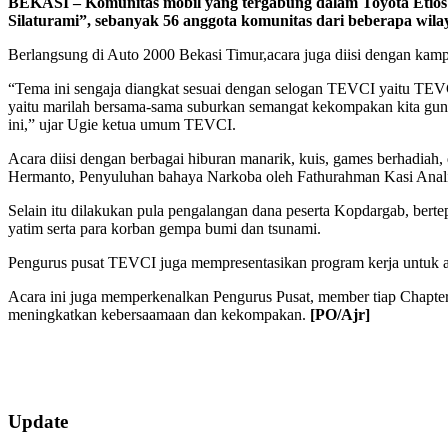
BEKASI – Komunitas mobil yang tergabung dalam Toyota Etios
Silaturami”, sebanyak 56 anggota komunitas dari beberapa wila
Berlangsung di Auto 2000 Bekasi Timur,acara juga diisi dengan kamp
“Tema ini sengaja diangkat sesuai dengan selogan TEVCI yaitu TEVC
yaitu marilah bersama-sama suburkan semangat kekompakan kita gu
ini,” ujar Ugie ketua umum TEVCI.
Acara diisi dengan berbagai hiburan manarik, kuis, games berhadiah,
Hermanto, Penyuluhan bahaya Narkoba oleh Fathurahman Kasi Analisi
Selain itu dilakukan pula pengalangan dana peserta Kopdargab, ber
yatim serta para korban gempa bumi dan tsunami.
Pengurus pusat TEVCI juga mempresentasikan program kerja untuk ag
Acara ini juga memperkenalkan Pengurus Pusat, member tiap Chapter
meningkatkan kebersaamaan dan kekompakan.
[PO/Ajr]
2018-
Update
10-