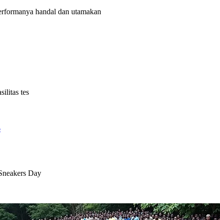
rformanya handal dan utamakan
litas tes
6
 Sneakers Day