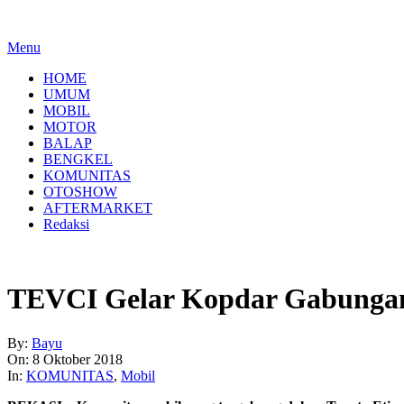
Menu
HOME
UMUM
MOBIL
MOTOR
BALAP
BENGKEL
KOMUNITAS
OTOSHOW
AFTERMARKET
Redaksi
TEVCI Gelar Kopdar Gabungan
By:
Bayu
On:
8 Oktober 2018
In:
KOMUNITAS
,
Mobil