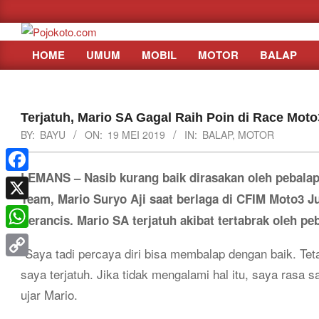
Skip
to
content
HOME
UMUM
MOBIL
MOTOR
BALAP
Primary
Navigation
Menu
Terjatuh, Mario SA Gagal Raih Poin di Race Mot
BY:
BAYU
ON:
19 MEI 2019
IN:
BALAP
,
MOTOR
LEMANS – Nasib kurang baik dirasakan oleh pebalap
Facebook
Team, Mario Suryo Aji saat berlaga di CFIM Moto3 
X
Perancis. Mario SA terjatuh akibat tertabrak oleh peb
WhatsApp
“Saya tadi percaya diri bisa membalap dengan baik. Tet
Copy
saya terjatuh. Jika tidak mengalami hal itu, saya rasa
Link
ujar Mario.