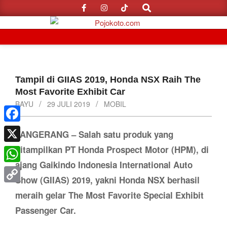
Search
Skip
to
content
Primary
Navigation
Menu
Tampil di GIIAS 2019, Honda NSX Raih The
Most Favorite Exhibit Car
BAYU
29 JULI 2019
MOBIL
Facebook
TANGERANG – Salah satu produk yang
ditampilkan PT Honda Prospect Motor (HPM), di
X
ajang Gaikindo Indonesia International Auto
WhatsApp
Show (GIIAS) 2019, yakni Honda NSX berhasil
Copy
meraih gelar The Most Favorite Special Exhibit
Link
Passenger Car.