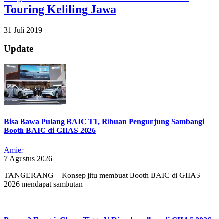
Touring Keliling Jawa
2019-
31 Juli 2019
07-
31
Update
Bisa Bawa Pulang BAIC T1, Ribuan Pengunjung Sambangi
Booth BAIC di GIIAS 2026
Amier
7 Agustus 2026
TANGERANG – Konsep jitu membuat Booth BAIC di GIIAS
2026 mendapat sambutan