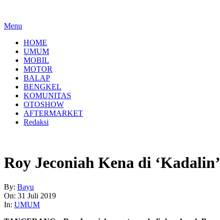
Menu
HOME
UMUM
MOBIL
MOTOR
BALAP
BENGKEL
KOMUNITAS
OTOSHOW
AFTERMARKET
Redaksi
Roy Jeconiah Kena di ‘Kadalin’
By:
Bayu
On:
31 Juli 2019
In:
UMUM