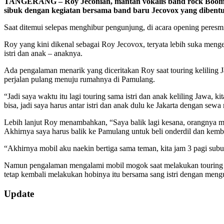
TANGERANG – Roy Jeconiah, mantan vokalis band rock Boomeran
sibuk dengan kegiatan bersama band baru Jecovox yang dibent
Saat ditemui selepas menghibur pengunjung, di acara opening peresm
Roy yang kini dikenal sebagai Roy Jecovox, teryata lebih suka mengen
istri dan anak – anaknya.
Ada pengalaman menarik yang diceritakan Roy saat touring keliling 
perjalan pulang menuju rumahnya di Pamulang.
“Jadi saya waktu itu lagi touring sama istri dan anak keliling Jawa,
bisa, jadi saya harus antar istri dan anak dulu ke Jakarta dengan sewa
Lebih lanjut Roy menambahkan, “Saya balik lagi kesana, orangnya mas
Akhirnya saya harus balik ke Pamulang untuk beli onderdil dan kembal
“Akhirnya mobil aku naekin bertiga sama teman, kita jam 3 pagi sub
Namun pengalaman mengalami mobil mogok saat melakukan touring y
tetap kembali melakukan hobinya itu bersama sang istri dengan men
2019-
Update
07-
31