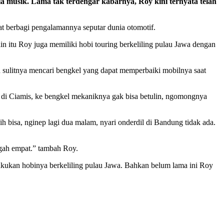
musik. Lama tak terdengar kabarnya, Roy kini ternyata telah
t berbagi pengalamannya seputar dunia otomotif.
in itu Roy juga memiliki hobi touring berkeliling pulau Jawa dengan
 sulitnya mencari bengkel yang dapat memperbaiki mobilnya saat
gok di Ciamis, ke bengkel mekaniknya gak bisa betulin, ngomongnya
h bisa, nginep lagi dua malam, nyari onderdil di Bandung tidak ada.
ngah empat.” tambah Roy.
ukan hobinya berkeliling pulau Jawa. Bahkan belum lama ini Roy