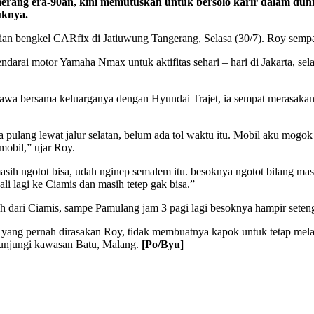
g era-90an, kini memutuskan untuk bersolo karir dalam dunia 
uknya.
ian bengkel CARfix di Jatiuwung Tangerang, Selasa (30/7). Roy sempa
darai motor Yamaha Nmax untuk aktifitas sehari – hari di Jakarta, sela
Jawa bersama keluarganya dengan Hyundai Trajet, ia sempat merasakan
 kita pulang lewat jalur selatan, belum ada tol waktu itu. Mobil aku mo
 mobil,” ujar Roy.
ih ngotot bisa, udah nginep semalem itu. besoknya ngotot bilang masi
i lagi ke Ciamis dan masih tetep gak bisa.”
uh dari Ciamis, sampe Pamulang jam 3 pagi lagi besoknya hampir sete
ang pernah dirasakan Roy, tidak membuatnya kapok untuk tetap melak
gunjungi kawasan Batu, Malang.
[Po/Byu]