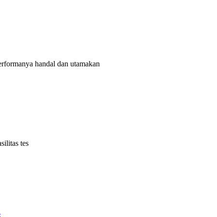
rformanya handal dan utamakan
litas tes
6