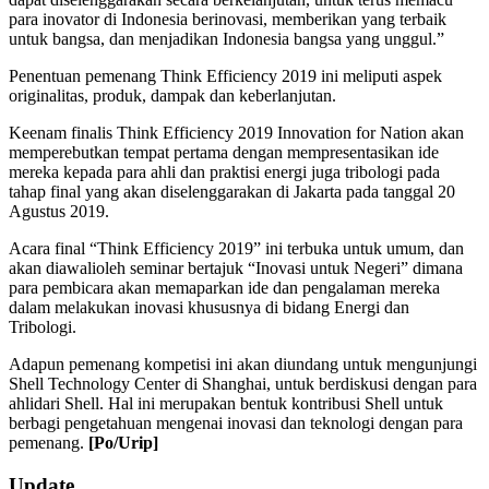
para inovator di Indonesia berinovasi, memberikan yang terbaik
untuk bangsa, dan menjadikan Indonesia bangsa yang unggul.”
Penentuan pemenang Think Efficiency 2019 ini meliputi aspek
originalitas, produk, dampak dan keberlanjutan.
Keenam finalis Think Efficiency 2019 Innovation for Nation akan
memperebutkan tempat pertama dengan mempresentasikan ide
mereka kepada para ahli dan praktisi energi juga tribologi pada
tahap final yang akan diselenggarakan di Jakarta pada tanggal 20
Agustus 2019.
Acara final “Think Efficiency 2019” ini terbuka untuk umum, dan
akan diawalioleh seminar bertajuk “Inovasi untuk Negeri” dimana
para pembicara akan memaparkan ide dan pengalaman mereka
dalam melakukan inovasi khususnya di bidang Energi dan
Tribologi.
Adapun pemenang kompetisi ini akan diundang untuk mengunjungi
Shell Technology Center di Shanghai, untuk berdiskusi dengan para
ahlidari Shell. Hal ini merupakan bentuk kontribusi Shell untuk
berbagi pengetahuan mengenai inovasi dan teknologi dengan para
pemenang.
[Po/Urip]
2019-
Update