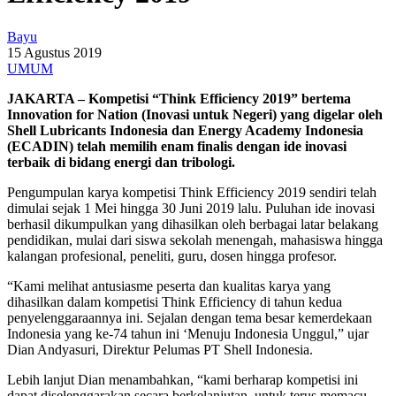
Bayu
15 Agustus 2019
UMUM
JAKARTA – Kompetisi “Think Efficiency 2019” bertema
Innovation for Nation (Inovasi untuk Negeri) yang digelar oleh
Shell Lubricants Indonesia dan Energy Academy Indonesia
(ECADIN) telah memilih enam finalis dengan ide inovasi
terbaik di bidang energi dan tribologi.
Pengumpulan karya kompetisi Think Efficiency 2019 sendiri telah
dimulai sejak 1 Mei hingga 30 Juni 2019 lalu. Puluhan ide inovasi
berhasil dikumpulkan yang dihasilkan oleh berbagai latar belakang
pendidikan, mulai dari siswa sekolah menengah, mahasiswa hingga
kalangan profesional, peneliti, guru, dosen hingga profesor.
“Kami melihat antusiasme peserta dan kualitas karya yang
dihasilkan dalam kompetisi Think Efficiency di tahun kedua
penyelenggaraannya ini. Sejalan dengan tema besar kemerdekaan
Indonesia yang ke-74 tahun ini ‘Menuju Indonesia Unggul,” ujar
Dian Andyasuri, Direktur Pelumas PT Shell Indonesia.
Lebih lanjut Dian menambahkan, “kami berharap kompetisi ini
dapat diselenggarakan secara berkelanjutan, untuk terus memacu