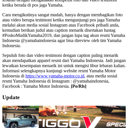
ketika berada di pos jaga Yamaha.
Cara mengikutinya sangat mudah, hanya dengan membagikan foto
atau video berupa testimoni ketika mengunjungi pos jaga Yamaha
melalui akun media sosial Instagram atau Facebook pribadi anda,
kemudian berikan judul atau caption menarik disertakan hastag
#PoskoMudikYamaha2019, dan jangan lupa tag akun resmi Yamaha
Indonesia @yamahaindonesia agar bisa direview oleh tim Yamaha
Indonesia.
Sepuluh foto dan video testimoni dengan caption paling menarik
akan mendapatkan apparel resmi dari Yamaha Indonesia. Jadi jangan
lewatkan kesempatan menarik ini untuk mengisi libur lebaran kalian.
Informasi selengkapnya kunjungi website resmi Yamaha Motor
Indonesia di
https://www.yamaha-motor.co.id
, atau media sosial
resmi Yamaha Indonesia di Instagram : @yamahaindonesia,
Facebook : Yamaha Motor Indonesia.
[Po/Rls]
2019-
Update
06-
03