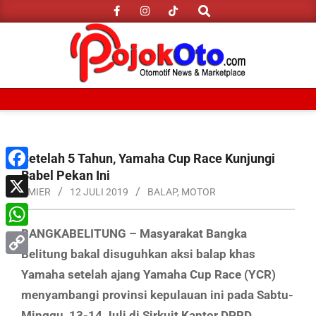
Search
Skip
to
content
Primary
Navigation
Menu
Setelah 5 Tahun, Yamaha Cup Race Kunjungi
Babel Pekan Ini
Facebook
AMIER
12 JULI 2019
BALAP
,
MOTOR
X
BANGKABELITUNG – Masyarakat Bangka
WhatsApp
Belitung bakal disuguhkan aksi balap khas
Copy
Yamaha setelah ajang Yamaha Cup Race (YCR)
Link
menyambangi provinsi kepulauan ini pada Sabtu-
Minggu, 13-14 Juli di Sirkuit Kantor DPRD