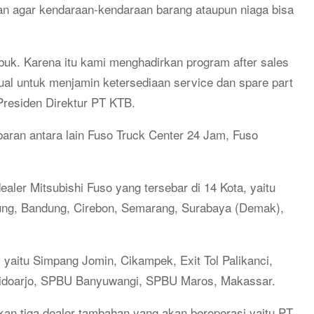
an agar kendaraan-kendaraan barang ataupun niaga bisa
ibuk. Karena itu kami menghadirkan program after sales
ual untuk menjamin ketersediaan service dan spare part
, Presiden Direktur PT KTB.
ebaran antara lain Fuso Truck Center 24 Jam, Fuso
aler Mitsubishi Fuso yang tersebar di 14 Kota, yaitu
ung, Bandung, Cirebon, Semarang, Surabaya (Demak),
.
, yaitu Simpang Jomin, Cikampek, Exit Tol Palikanci,
idoarjo, SPBU Banyuwangi, SPBU Maros, Makassar.
n tiga dealer tambahan yang akan beroperasi yaitu PT