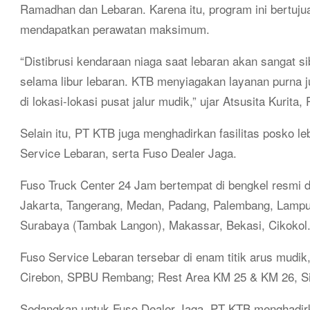
Ramadhan dan Lebaran. Karena itu, program ini bertuju
mendapatkan perawatan maksimum.
“Distibrusi kendaraan niaga saat lebaran akan sangat s
selama libur lebaran. KTB menyiagakan layanan purna j
di lokasi-lokasi pusat jalur mudik,” ujar Atsusita Kurita
Selain itu, PT KTB juga menghadirkan fasilitas posko l
Service Lebaran, serta Fuso Dealer Jaga.
Fuso Truck Center 24 Jam bertempat di bengkel resmi de
Jakarta, Tangerang, Medan, Padang, Palembang, Lamp
Surabaya (Tambak Langon), Makassar, Bekasi, Cikokol
Fuso Service Lebaran tersebar di enam titik arus mudik
Cirebon, SPBU Rembang; Rest Area KM 25 & KM 26, S
Sedangkan untuk Fuso Dealer Jaga, PT KTB menghadirka