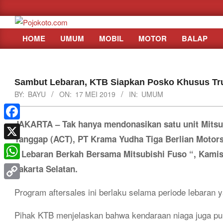
Skip
to
content
HOME
UMUM
MOBIL
MOTOR
BALAP
Primary
Navigation
Menu
Sambut Lebaran, KTB Siapkan Posko Khusus Tru
BY:
BAYU
ON:
17 MEI 2019
IN:
UMUM
JAKARTA – Tak hanya mendonasikan satu unit Mitsu
Facebook
Tanggap (ACT), PT Krama Yudha Tiga Berlian Motor
X
” Lebaran Berkah Bersama Mitsubishi Fuso “, Kamis 
WhatsApp
Jakarta Selatan.
Copy
Program aftersales ini berlaku selama periode lebaran 
Link
Pihak KTB menjelaskan bahwa kendaraan niaga juga pun