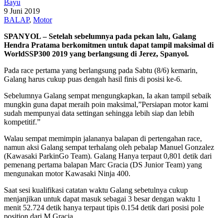
Bayu
9 Juni 2019
BALAP
,
Motor
SPANYOL – Setelah sebelumnya pada pekan lalu, Galang
Hendra Pratama berkomitmen untuk dapat tampil maksimal di
WorldSSP300 2019 yang berlangsung di Jerez, Spanyol.
Pada race pertama yang berlangsung pada Sabtu (8/6) kemarin,
Galang harus cukup puas dengah hasil finis di posisi ke-6.
Sebelumnya Galang sempat mengungkapkan, Ia akan tampil sebaik
mungkin guna dapat meraih poin maksimal,”Persiapan motor kami
sudah mempunyai data settingan sehingga lebih siap dan lebih
kompetitif.”
Walau sempat memimpin jalananya balapan di pertengahan race,
namun aksi Galang sempat terhalang oleh pebalap Manuel Gonzalez
(Kawasaki ParkinGo Team). Galang Hanya terpaut 0,801 detik dari
pemenang pertama balapan Marc Gracia (DS Junior Team) yang
mengunakan motor Kawasaki Ninja 400.
Saat sesi kualifikasi catatan waktu Galang sebetulnya cukup
menjanjikan untuk dapat masuk sebagai 3 besar dengan waktu 1
menit 52.724 detik hanya terpaut tipis 0.154 detik dari posisi pole
position dari M Gracia.