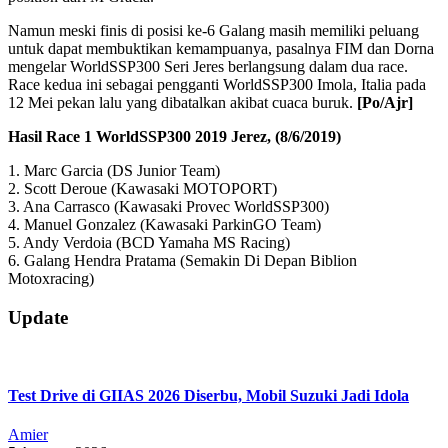
Namun meski finis di posisi ke-6 Galang masih memiliki peluang
untuk dapat membuktikan kemampuanya, pasalnya FIM dan Dorna
mengelar WorldSSP300 Seri Jeres berlangsung dalam dua race.
Race kedua ini sebagai pengganti WorldSSP300 Imola, Italia pada
12 Mei pekan lalu yang dibatalkan akibat cuaca buruk.
[Po/Ajr]
Hasil Race 1 WorldSSP300 2019 Jerez, (8/6/2019)
1. Marc Garcia (DS Junior Team)
2. Scott Deroue (Kawasaki MOTOPORT)
3. Ana Carrasco (Kawasaki Provec WorldSSP300)
4. Manuel Gonzalez (Kawasaki ParkinGO Team)
5. Andy Verdoia (BCD Yamaha MS Racing)
6. Galang Hendra Pratama (Semakin Di Depan Biblion
Motoxracing)
2019-
Update
06-
09
Test Drive di GIIAS 2026 Diserbu, Mobil Suzuki Jadi Idola
Amier