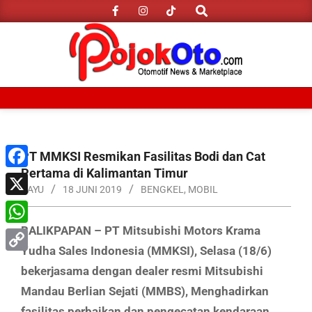
Search
Skip
to
content
Primary
Navigation
Menu
PT MMKSI Resmikan Fasilitas Bodi dan Cat
Pertama di Kalimantan Timur
Facebook
BAYU
18 JUNI 2019
BENGKEL
,
MOBIL
X
BALIKPAPAN – PT Mitsubishi Motors Krama
WhatsApp
Yudha Sales Indonesia (MMKSI), Selasa (18/6)
Copy
bekerjasama dengan dealer resmi Mitsubishi
Link
Mandau Berlian Sejati (MMBS), Menghadirkan
fasilitas perbaikan dan pengecatan kendaraan