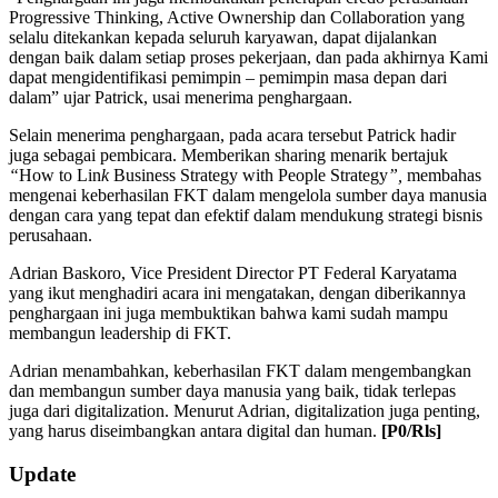
Progressive Thinking, Active Ownership dan Collaboration yang
selalu ditekankan kepada seluruh karyawan, dapat dijalankan
dengan baik dalam setiap proses pekerjaan, dan pada akhirnya Kami
dapat mengidentifikasi pemimpin – pemimpin masa depan dari
dalam” ujar Patrick, usai menerima penghargaan.
Selain menerima penghargaan, pada acara tersebut Patrick hadir
juga sebagai pembicara. Memberikan sharing menarik bertajuk
“
How to Lin
k
Business Strategy with People Strategy
”,
membahas
mengenai keberhasilan FKT dalam mengelola sumber daya manusia
dengan cara yang tepat dan efektif dalam mendukung strategi bisnis
perusahaan.
Adrian Baskoro, Vice President Director PT Federal Karyatama
yang ikut menghadiri acara ini mengatakan, dengan diberikannya
penghargaan ini juga membuktikan bahwa kami sudah mampu
membangun leadership di FKT.
Adrian menambahkan, keberhasilan FKT dalam mengembangkan
dan membangun sumber daya manusia yang baik, tidak terlepas
juga dari digitalization. Menurut Adrian, digitalization juga penting,
yang harus diseimbangkan antara digital dan human.
[P0/Rls]
2018-
Update
11-