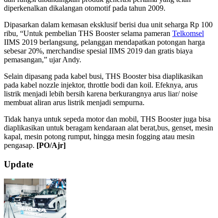
diperkenalkan dikalangan otomotif pada tahun 2009.
Dipasarkan dalam kemasan eksklusif berisi dua unit seharga Rp 100
ribu, “Untuk pembelian THS Booster selama pameran
Telkomsel
IIMS 2019 berlangsung, pelanggan mendapatkan potongan harga
sebesar 20%, merchandise spesial IIMS 2019 dan gratis biaya
pemasangan,” ujar Andy.
Selain dipasang pada kabel busi, THS Booster bisa diaplikasikan
pada kabel nozzle injektor, throttle bodi dan koil. Efeknya, arus
listrik menjadi lebih bersih karena berkurangnya arus liar/ noise
membuat aliran arus listrik menjadi sempurna.
Tidak hanya untuk sepeda motor dan mobil, THS Booster juga bisa
diaplikasikan untuk beragam kendaraan alat berat,bus, genset, mesin
kapal, mesin potong rumput, hingga mesin fogging atau mesin
pengasap.
[PO/Ajr]
2019-
Update
04-
28