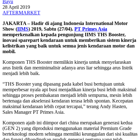
Bayu
28 April 2019
AFTERMARKET
JAKARTA – Hadir di ajang Indonesia International Motor
Show (
IIMS
) 2019, Sabtu (27/04).
PT Primes Asia
memperkenalkan kepada pengunjung IIMS THS Booster,
inovasi sparepart kendaraan untuk memberikan sistem kinerja
kelistrikan yang baik untuk semua jenis kendaraan motor dan
mobil.
Komponen THS Booster memilikin kinerja untuk menyelaraskan
arus listrik dan meminimalisir adanya arus liar sehingga arus listrik
menjadi lebih baik.
“THS Booster yang dipasang pada kabel busi bertujuan untuk
memperbesar nyala api busi menjadikan kinerja busi lebih maksimal
sehingga proses pembakaran menjadi lebih sempurna, mesin lebih
bertenaga dan akselerasi kendaran terasa lebih spontan. Kecepatan
maksimal kendaraan lebih cepat tercapai,” terang Andy Hasten,
Sales Manager PT Primes Asia.
Komponen ajaib ini diimpor dari china merupakan generasi kedua
(GEN 2) yang diproduksi menggunakan material Premium Grade
berteknologi modern sehingga memiliki keunggulan dari sisi kualitas
dan fungsi dibandingkan produk generasi pertama yang telah