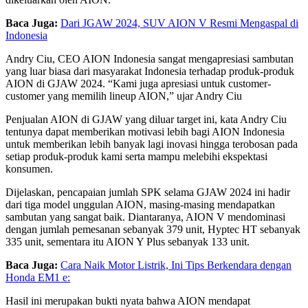
Baca Juga:
Dari JGAW 2024, SUV AION V Resmi Mengaspal di
Indonesia
Andry Ciu, CEO AION Indonesia sangat mengapresiasi sambutan
yang luar biasa dari masyarakat Indonesia terhadap produk-produk
AION di GJAW 2024. “Kami juga apresiasi untuk customer-
customer yang memilih lineup AION,” ujar Andry Ciu
Penjualan AION di GJAW yang diluar target ini, kata Andry Ciu
tentunya dapat memberikan motivasi lebih bagi AION Indonesia
untuk memberikan lebih banyak lagi inovasi hingga terobosan pada
setiap produk-produk kami serta mampu melebihi ekspektasi
konsumen.
Dijelaskan, pencapaian jumlah SPK selama GJAW 2024 ini hadir
dari tiga model unggulan AION, masing-masing mendapatkan
sambutan yang sangat baik. Diantaranya, AION V mendominasi
dengan jumlah pemesanan sebanyak 379 unit, Hyptec HT sebanyak
335 unit, sementara itu AION Y Plus sebanyak 133 unit.
Baca Juga:
Cara Naik Motor Listrik, Ini Tips Berkendara dengan
Honda EM1 e:
Hasil ini merupakan bukti nyata bahwa AION mendapat