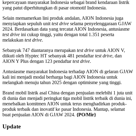
kepercayaan masyarakat Indonesia sebagai brand kendaraan listrik
yang patut diperhitungkan di pasar otomotif Indonesia.
Selain memamerkan lini produk andalan, AION Indonesia juga
menyiapkan sepuluh unit
test drive
selama penyelenggaraan GJAW
2024. Berdasarkan data yang tercatat AION Indonesia, antusiasme
test drive
ini cukup tinggi, yaitu dengan total 1.351 peserta
melakukan
test drive
.
Sebanyak 747 diantaranya merupakan
test drive
untuk AION V,
diikuti oleh Hyptec HT sebanyak 481 pendaftar
test drive
, dan
AION Y Plus dengan 123 pendaftar
test drive
.
Antusiasme masyarakat Indonesia terhadap AION di gelaran GJAW
kali ini menjadi modal berharga bagi AION Indonesia untuk
melangkah menuju tahun 2025 dengan optimisme yang tinggi.
Brand mobil listrik asal China dengan penjualan melebihi 1 juta unit
di dunia dan menjadi peringkat tiga mobil listrik terbaik di dunia ini,
menebalkan komitmen AION untuk terus menghadirkan produk-
produk terbaik dan inovatif ke pasar Indonesia. Mantap, selamat
buat penjualan AION di GJAW 2024.
{PO/Mir}
2024-
Update
12-
02