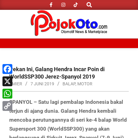
Search
Skip
to
content
Primary
Navigation
Menu
Pekan Ini, Galang Hendra Incar Poin di
WorldSSP300 Jerez-Spanyol 2019
Facebook
AMIER
7 JUNI 2019
BALAP
,
MOTOR
X
SPANYOL – Satu lagi pembalap Indonesia bakal
WhatsApp
terjun di ajang dunia. Galang Hendra kembali
Copy
mencoba perutungannya di seri ke-4 balap World
Link
Supersport 300 (WorldSSP300) yang akan
berlangsung di Sirkuit Jerez, Spanyol (7-9 Juni).