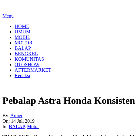
Menu
HOME
UMUM
MOBIL
MOTOR
BALAP
BENGKEL
KOMUNITAS
OTOSHOW
AFTERMARKET
Redaksi
Pebalap Astra Honda Konsisten
By:
Amier
On:
14 Juli 2019
In:
BALAP
,
Motor