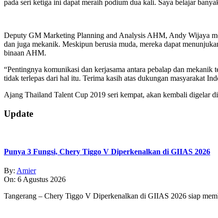
pada seri ketiga ini dapat meraih podium dua kali. Saya belajar banya
Deputy GM Marketing Planning and Analysis AHM, Andy Wijaya mengat
dan juga mekanik. Meskipun berusia muda, mereka dapat menunjukan 
binaan AHM.
“Pentingnya komunikasi dan kerjasama antara pebalap dan mekanik ten
tidak terlepas dari hal itu. Terima kasih atas dukungan masyarakat Ind
Ajang Thailand Talent Cup 2019 seri kempat, akan kembali digelar di
2019-
Update
07-
14
Punya 3 Fungsi, Chery Tiggo V Diperkenalkan di GIIAS 2026
By:
Amier
On:
6 Agustus 2026
Tangerang – Chery Tiggo V Diperkenalkan di GIIAS 2026 siap membe