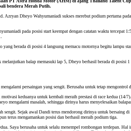
an PT Astra Honda Motor (AHM) di ajang Thailand Talent Cup (T
ali bendera Merah Putih.
land. Azryan Dheyo Wahyumaniadi sukses merebut podium pertama pada b
.
yumaniadi pada posisi start keempat dengan catatan waktu tercepat 1:
.
yang berada di posisi 4 langsung memacu motornya begitu lampu star
 melanjutkan balap memasuki lap 5, Dheyo berhasil berada di posisi 1 
 mengalami persaingan yang sengit. Berusaha untuk tetap mengontrol d
motivasi keduanya untuk kembali meraih prestasi di race kedua (14/7)
eyo mengalami masalah, sehingga dirinya harus menyelesaikan balapan
h sengit. Sejak awal Dandi terus mendorong dirinya untuk bersaing di
 pun terus mengamankan posisi dan berhasil meraih podium tiga.
ua. Saya berusaha untuk selalu menempel rombongan terdepan. Hal ini