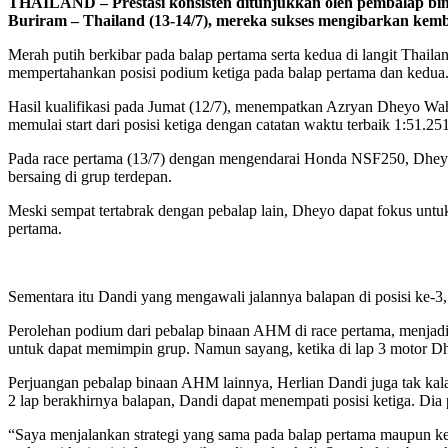
THAILAND – Prestasi konsisten ditunjukkan oleh pembalap bina
Buriram – Thailand (13-14/7), mereka sukses mengibarkan kemb
Merah putih berkibar pada balap pertama serta kedua di langit Thai
mempertahankan posisi podium ketiga pada balap pertama dan kedua
Hasil kualifikasi pada Jumat (12/7), menempatkan Azryan Dheyo Wah
memulai start dari posisi ketiga dengan catatan waktu terbaik 1:51.251
Pada race pertama (13/7) dengan mengendarai Honda NSF250, Dheyo 
bersaing di grup terdepan.
Meski sempat tertabrak dengan pebalap lain, Dheyo dapat fokus untuk
pertama.
Sementara itu Dandi yang mengawali jalannya balapan di posisi ke-3,
Perolehan podium dari pebalap binaan AHM di race pertama, menjadi 
untuk dapat memimpin grup. Namun sayang, ketika di lap 3 motor Dh
Perjuangan pebalap binaan AHM lainnya, Herlian Dandi juga tak kala
2 lap berakhirnya balapan, Dandi dapat menempati posisi ketiga. Dia
“Saya menjalankan strategi yang sama pada balap pertama maupun ked