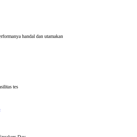
rformanya handal dan utamakan
litas tes
6
 Sneakers Day