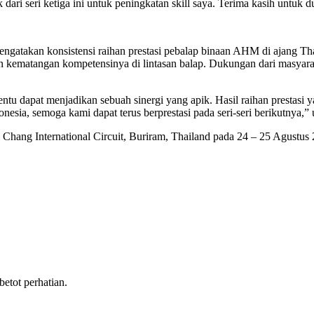
k dari seri ketiga ini untuk peningkatan skill saya. Terima kasih untuk
akan konsistensi raihan prestasi pebalap binaan AHM di ajang Thail
kematangan kompetensinya di lintasan balap. Dukungan dari masyaraka
tu dapat menjadikan sebuah sinergi yang apik. Hasil raihan prestasi 
onesia, semoga kami dapat terus berprestasi pada seri-seri berikutnya,”
 Chang International Circuit, Buriram, Thailand pada 24 – 25 Agustus
tot perhatian.