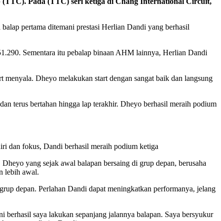
TC). Pada (TTC) seri ketiga di Chang International Circuit,
alap pertama ditemani prestasi Herlian Dandi yang berhasil
51.290. Sementara itu pebalap binaan AHM lainnya, Herlian Dandi
t menyala. Dheyo melakukan start dengan sangat baik dan langsung
dan terus bertahan hingga lap terakhir. Dheyo berhasil meraih podium
iri dan fokus, Dandi berhasil meraih podium ketiga
. Dheyo yang sejak awal balapan bersaing di grup depan, berusaha
 lebih awal.
 grup depan. Perlahan Dandi dapat meningkatkan performanya, jelang
 berhasil saya lakukan sepanjang jalannya balapan. Saya bersyukur