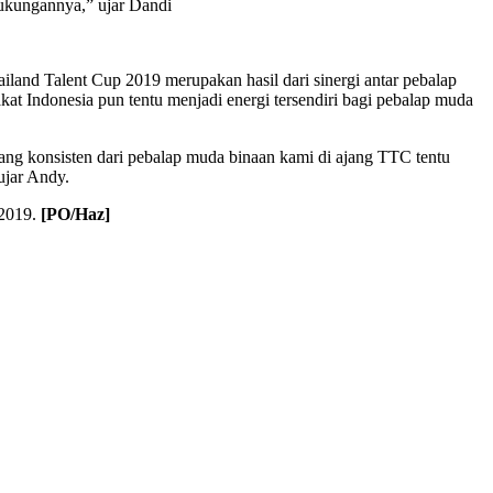
 dukungannya,” ujar Dandi
and Talent Cup 2019 merupakan hasil dari sinergi antar pebalap
t Indonesia pun tentu menjadi energi tersendiri bagi pebalap muda
yang konsisten dari pebalap muda binaan kami di ajang TTC tentu
 ujar Andy.
 2019.
[PO/Haz]