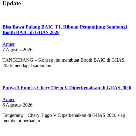
06-
Update
24
Bisa Bawa Pulang BAIC T1, Ribuan Pengunjung Sambangi
Booth BAIC di GIIAS 2026
Amier
7 Agustus 2026
TANGERANG – Konsep jitu membuat Booth BAIC di GIIAS
2026 mendapat sambutan
Punya 3 Fungsi, Chery Tiggo V Diperkenalkan di GIIAS 2026
Amier
6 Agustus 2026
Tangerang – Chery Tiggo V Diperkenalkan di GIIAS 2026 siap
membetot perhatian.