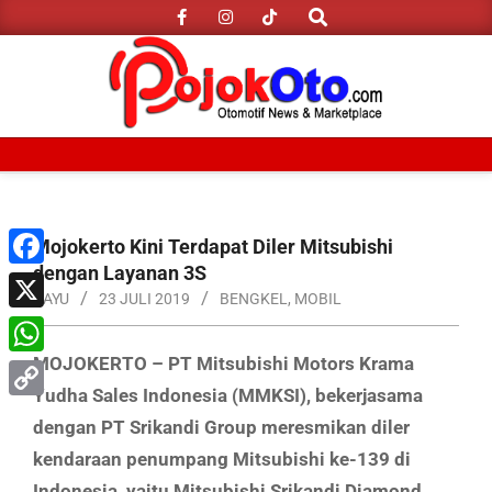
Search
Skip
to
content
Primary
Navigation
Menu
Mojokerto Kini Terdapat Diler Mitsubishi
dengan Layanan 3S
Facebook
BAYU
23 JULI 2019
BENGKEL
,
MOBIL
X
MOJOKERTO – PT Mitsubishi Motors Krama
WhatsApp
Yudha Sales Indonesia (MMKSI), bekerjasama
Copy
dengan PT Srikandi Group meresmikan diler
Link
kendaraan penumpang Mitsubishi ke-139 di
Indonesia, yaitu Mitsubishi Srikandi Diamond