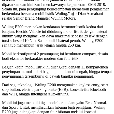
dipasarkan dan kini kami membawanya ke pameran IEMS 2019.
Selain itu, para pengunjung berkesempatan merasakan pengalaman
berkendara bersama mobil listrik Wuling,” ujar Dian Asmahani
selaku Senior Brand Manager Wuling Motors.
Wuling E200 merupakan kendaraan bermotor listrik kedua dari
Baojun. Electric Vehicle ini didukung motor listrik dengan baterai
lithium yang menghasilkan daya maksimal sebesar 29 kW dengan
torsi sebesar 110 Nm. Saat kondisi baterai penuh, Wuling E200
sanggup menempuh jarak jelajah hingga 250 km.
Mobil berkonfigurasi 2 penumpang ini berukuran compact, desain
bodi eksterior berkarakter modern dan futuristik.
Bagian kabin, mobil listrik ini dilengkapi dengan 11 kompartemen
penyimpanan, mulai dari bagian pintu, konsol tengah, hingga tempat
penyimpanan tersembunyi di bawah bangku penumpang.
Dari segi teknologi, Wuling E200 mengunakan keyless entry, start
stop button, electric parking brake (EPB), konektivitas Bluetooth
dan WiFi, hingga Intelligent Auto-driving.
Mobil ini juga memiliki tiga mode berkendara yaitu Eco, Normal,
dan Sport. Untuk menghadirkan hiburan bagi pengguna, Wuling
E200 juga dilengkapi dengan fitur hiburan melalui koneksi