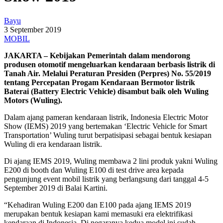
Bayu
3 September 2019
MOBIL
JAKARTA – Kebijakan Pemerintah dalam mendorong
produsen otomotif mengeluarkan kendaraan berbasis listrik di
Tanah Air. Melalui Peraturan Presiden (Perpres) No. 55/2019
tentang Percepatan Progam Kendaraan Bermotor listrik
Baterai (Battery Electric Vehicle) disambut baik oleh Wuling
Motors (Wuling).
Dalam ajang pameran kendaraan listrik, Indonesia Electric Motor
Show (IEMS) 2019 yang bertemakan ‘Electric Vehicle for Smart
Transportation’ Wuling turut berpatisipasi sebagai bentuk kesiapan
Wuling di era kendaraan listrik.
Di ajang IEMS 2019, Wuling membawa 2 lini produk yakni Wuling
E200 di booth dan Wuling E100 di test drive area kepada
pengunjung event mobil listrik yang berlangsung dari tanggal 4-5
September 2019 di Balai Kartini.
“Kehadiran Wuling E200 dan E100 pada ajang IEMS 2019
merupakan bentuk kesiapan kami memasuki era elektrifikasi
kendaraan di Indonesia. Di negaranya kedua model ini sudah