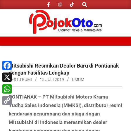
Search
Skip
to
content
Primary
Navigation
Menu
Mitsubishi Resmikan Dealer Baru di Pontianak
dengan Fasilitas Lengkap
Facebook
RESTU BUMI
15 JULI 2019
UMUM
X
PONTIANAK – PT Mitsubishi Motors Krama
WhatsApp
Yudha Sales Indonesia (MMKSI), distributor resmi
Copy
kendaraan penumpang dan niaga ringan
Link
Mitsubishi di Indonesia meresmikan dealer
kendaraan penumpang dan niaga ringan