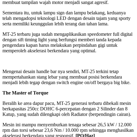
membuat tampilan wajah motor menjadi sangat agresif.
Sementara itu, untuk lampu sign dan lampu belakang, keduanya
telah mengadopsi teknologi LED dengan desain tajam yang sporty
serta memiliki keunggulan lebih terang dan tahan lama.
MT-25 terbaru juga sudah mengaplikasikan speedometer full digital
dengan sift timing light yang berfungsi memberi tanda kepada
pengendara kapan harus melakukan perpindahan gigi untuk
memperoleh akselerasi berkendara yang optimal.
Mengenai desain handle bar nya sendiri, MT-25 terkini tetap
mempertahankan stang lebar yang membuat posisi berkendara
menjadi lebih tegap dengan switch engine on/off bergaya big bike.
The Master of Torque
Beralih ke area dapur pacu, MT-25 generasi terbaru dibekali mesin
berkapasitas 250cc DOHC 6-percepatan dengan 2 Silinder dan 8
Katup, yang sudah dilengkapi oleh Radiator (berpendingin cairan).
Mesin ini mampu menyemburkan tenaga sebesar 26,5 kW / 12.000
rpm dan torsi sebesar 23,6 Nm / 10.000 rpm sehingga menghasilkan
akselerasi berkendara yang responsif.
[PO/Haz]