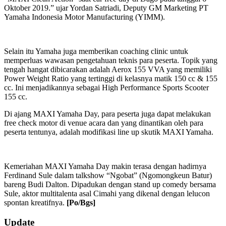
Oktober 2019.” ujar Yordan Satriadi, Deputy GM Marketing PT
Yamaha Indonesia Motor Manufacturing (YIMM).
Selain itu Yamaha juga memberikan coaching clinic untuk
memperluas wawasan pengetahuan teknis para peserta. Topik yang
tengah hangat dibicarakan adalah Aerox 155 VVA yang memiliki
Power Weight Ratio yang tertinggi di kelasnya matik 150 cc & 155
cc. Ini menjadikannya sebagai High Performance Sports Scooter
155 cc.
Di ajang MAXI Yamaha Day, para peserta juga dapat melakukan
free check motor di venue acara dan yang dinantikan oleh para
peserta tentunya, adalah modifikasi line up skutik MAXI Yamaha.
Kemeriahan MAXI Yamaha Day makin terasa dengan hadirnya
Ferdinand Sule dalam talkshow “Ngobat” (Ngomongkeun Batur)
bareng Budi Dalton. Dipadukan dengan stand up comedy bersama
Sule, aktor multitalenta asal Cimahi yang dikenal dengan lelucon
spontan kreatifnya.
[Po/Bgs]
2019-
Update