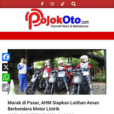
Search
Skip
to
content
Primary
Navigation
Menu
Facebook
X
WhatsApp
Copy
Marak di Pasar, AHM Siapkan Latihan Aman
Link
Berkendara Motor Listrik