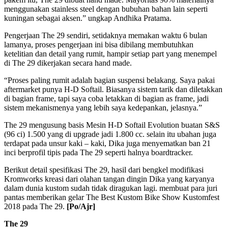
menggunakan stainless steel dengan bubuhan bahan lain seperti
kuningan sebagai aksen.” ungkap Andhika Pratama.
Pengerjaan The 29 sendiri, setidaknya memakan waktu 6 bulan
lamanya, proses pengerjaan ini bisa dibilang membutuhkan
ketelitian dan detail yang rumit, hampir setiap part yang menempel
di The 29 dikerjakan secara hand made.
“Proses paling rumit adalah bagian suspensi belakang. Saya pakai
aftermarket punya H-D Softail. Biasanya sistem tarik dan diletakkan
di bagian frame, tapi saya coba letakkan di bagian as frame, jadi
sistem mekanismenya yang lebih saya kedepankan, jelasnya.”
The 29 mengusung basis Mesin H-D Softail Evolution buatan S&S
(96 ci) 1.500 yang di upgrade jadi 1.800 cc. selain itu ubahan juga
terdapat pada unsur kaki – kaki, Dika juga menyematkan ban 21
inci berprofil tipis pada The 29 seperti halnya boardtracker.
Berikut detail spesifikasi The 29, hasil dari bengkel modifikasi
Kromworks kreasi dari olahan tangan dingin Dika yang karyanya
dalam dunia kustom sudah tidak diragukan lagi. membuat para juri
pantas memberikan gelar The Best Kustom Bike Show Kustomfest
2018 pada The 29.
[Po/Ajr]
The 29