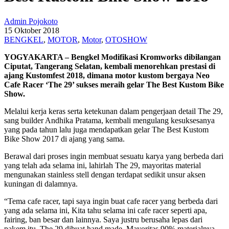
Admin Pojokoto
15 Oktober 2018
BENGKEL
,
MOTOR
,
Motor
,
OTOSHOW
YOGYAKARTA – Bengkel Modifikasi Kromworks dibilangan
Ciputat, Tangerang Selatan, kembali menorehkan prestasi di
ajang Kustomfest 2018, dimana motor kustom bergaya Neo
Cafe Racer ‘The 29’ sukses meraih gelar The Best Kustom Bike
Show.
Melalui kerja keras serta ketekunan dalam pengerjaan detail The 29,
sang builder Andhika Pratama, kembali mengulang kesuksesanya
yang pada tahun lalu juga mendapatkan gelar The Best Kustom
Bike Show 2017 di ajang yang sama.
Berawal dari proses ingin membuat sesuatu karya yang berbeda dari
yang telah ada selama ini, lahirlah The 29, mayoritas material
mengunakan stainless stell dengan terdapat sedikit unsur aksen
kuningan di dalamnya.
“Tema cafe racer, tapi saya ingin buat cafe racer yang berbeda dari
yang ada selama ini, Kita tahu selama ini cafe racer seperti apa,
fairing, ban besar dan lainnya. Saya justru berusaha lepas dari
pakem itu, The 29 dibuat hand made. Mayoritas 90% materialnya