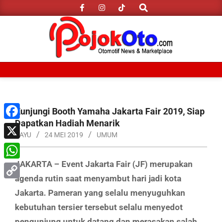
Search
Skip
to
content
Primary
Navigation
Menu
Kunjungi Booth Yamaha Jakarta Fair 2019, Siap
Dapatkan Hadiah Menarik
Facebook
BAYU
24 MEI 2019
UMUM
X
JAKARTA – Event Jakarta Fair (JF) merupakan
WhatsApp
agenda rutin saat menyambut hari jadi kota
Copy
Jakarta. Pameran yang selalu menyuguhkan
Link
kebutuhan tersier tersebut selalu menyedot
pengunjung untuk datang dan merasakan salah