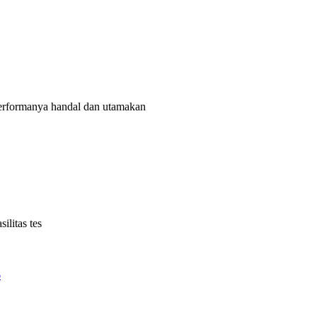
rformanya handal dan utamakan
litas tes
6