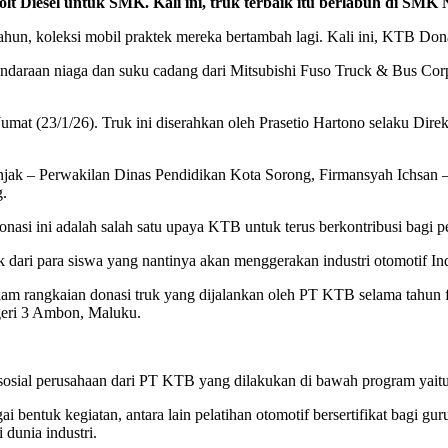
lt Diesel
untuk SMK. Kali ini, truk terbaik itu berlabuh di
SMK N
hun, koleksi mobil praktek mereka bertambah lagi. Kali ini, KTB Don
endaraan niaga dan suku cadang dari Mitsubishi Fuso Truck & Bus Cor
umat (23/1/26). Truk ini diserahkan oleh Prasetio Hartono selaku Di
Sitinjak – Perwakilan Dinas Pendidikan Kota Sorong, Firmansyah Ichsa
.
i ini adalah salah satu upaya KTB untuk terus berkontribusi bagi pen
ik dari para siswa yang nantinya akan menggerakan industri otomotif I
m rangkaian donasi truk yang dijalankan oleh PT KTB selama tahun fi
geri 3 Ambon, Maluku.
ab sosial perusahaan dari PT KTB yang dilakukan di bawah program
 bentuk kegiatan, antara lain pelatihan otomotif bersertifikat bagi g
dunia industri.