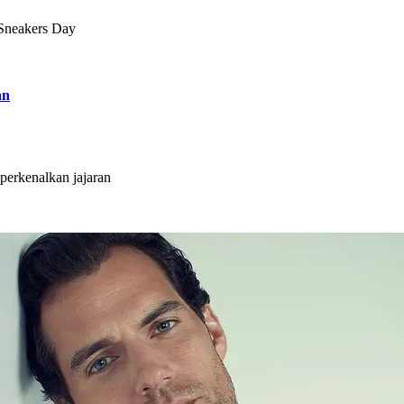
 Sneakers Day
an
erkenalkan jajaran