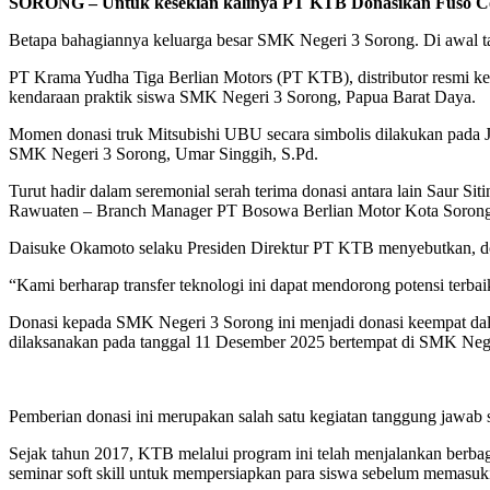
SORONG
–
Untuk kesekian kalinya PT
KTB D
onasikan Fuso Co
Betapa bahagiannya keluarga besar SMK Negeri 3 Sorong. Di awal ta
PT Krama Yudha Tiga Berlian Motors (PT KTB), distributor resmi k
kendaraan praktik siswa SMK Negeri 3 Sorong, Papua Barat Daya.
Momen donasi truk Mitsubishi UBU secara simbolis dilakukan pada J
SMK Negeri 3 Sorong, Umar Singgih, S.Pd.
Turut hadir dalam seremonial serah terima donasi antara lain Saur 
Rawuaten – Branch Manager PT Bosowa Berlian Motor Kota Sorong
Daisuke Okamoto selaku Presiden Direktur PT KTB menyebutkan, donas
“Kami berharap transfer teknologi ini dapat mendorong potensi terba
Donasi kepada SMK Negeri 3 Sorong ini menjadi donasi keempat dala
dilaksanakan pada tanggal 11 Desember 2025 bertempat di SMK Ne
Pemberian donasi ini merupakan salah satu kegiatan tanggung jaw
Sejak tahun 2017, KTB melalui program ini telah menjalankan berbagai
seminar soft skill untuk mempersiapkan para siswa sebelum memasuki 