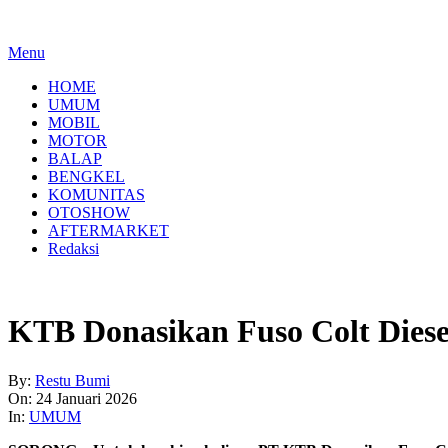
Menu
HOME
UMUM
MOBIL
MOTOR
BALAP
BENGKEL
KOMUNITAS
OTOSHOW
AFTERMARKET
Redaksi
KTB Donasikan Fuso Colt Dies
By:
Restu Bumi
On:
24 Januari 2026
In:
UMUM