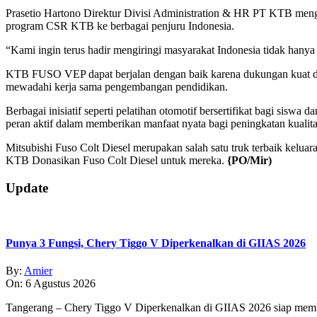
Prasetio Hartono Direktur Divisi Administration & HR PT KTB meng
program CSR KTB ke berbagai penjuru Indonesia.
“Kami ingin terus hadir mengiringi masyarakat Indonesia tidak hanya 
KTB FUSO VEP dapat berjalan dengan baik karena dukungan kuat dar
mewadahi kerja sama pengembangan pendidikan.
Berbagai inisiatif seperti pelatihan otomotif bersertifikat bagi sisw
peran aktif dalam memberikan manfaat nyata bagi peningkatan kualita
Mitsubishi Fuso Colt Diesel merupakan salah satu truk terbaik kelua
KTB Donasikan Fuso Colt Diesel untuk mereka.
{PO/Mir)
2026-
Update
01-
24
Punya 3 Fungsi, Chery Tiggo V Diperkenalkan di GIIAS 2026
By:
Amier
On:
6 Agustus 2026
Tangerang – Chery Tiggo V Diperkenalkan di GIIAS 2026 siap membe