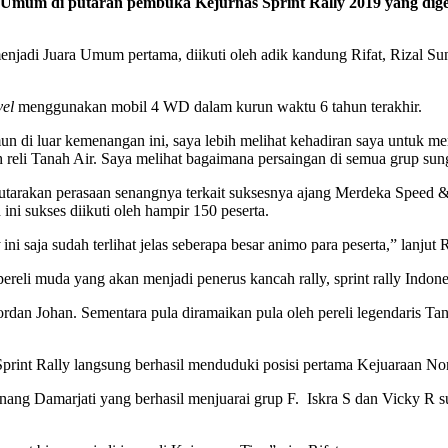
 Umum di putaran pembuka Kejurnas Sprint Rally 2019 yang digel
njadi Juara Umum pertama, diikuti oleh adik kandung Rifat, Rizal Sun
vel
menggunakan mobil 4 WD dalam kurun waktu 6 tahun terakhir.
un di luar kemenangan ini, saya lebih melihat kehadiran saya untuk me
 reli Tanah Air. Saya melihat bagaimana persaingan di semua grup sung
gutarakan perasaan senangnya terkait suksesnya ajang Merdeka Speed 
ni sukses diikuti oleh hampir 150 peserta.
t
ini saja sudah terlihat jelas seberapa besar animo para peserta,” lanjut R
reli muda yang akan menjadi penerus kancah rally, sprint rally Indone
ordan Johan. Sementara pula diramaikan pula oleh pereli legendaris T
Sprint Rally langsung berhasil menduduki posisi pertama Kejuaraan N
nang Damarjati yang berhasil menjuarai grup F. Iskra S dan Vicky R 