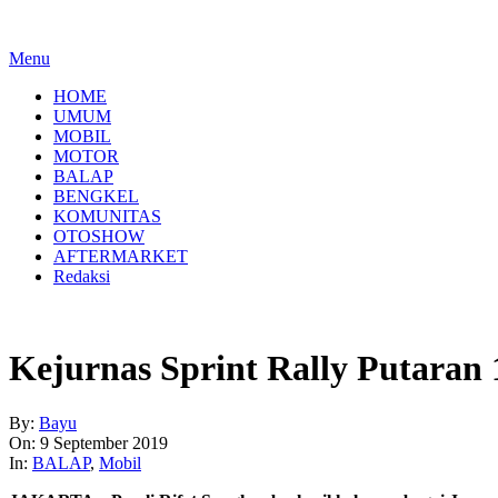
Menu
HOME
UMUM
MOBIL
MOTOR
BALAP
BENGKEL
KOMUNITAS
OTOSHOW
AFTERMARKET
Redaksi
Kejurnas Sprint Rally Putaran
By:
Bayu
On:
9 September 2019
In:
BALAP
,
Mobil