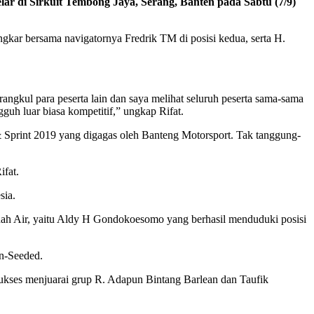
ar di Sirkuit Tembong Jaya, Serang, Banten pada Sabtu (7/9)
gkar bersama navigatornya Fredrik TM di posisi kedua, serta H.
rangkul para peserta lain dan saya melihat seluruh peserta sama-sama
guh luar biasa kompetitif,” ungkap Rifat.
& Sprint 2019 yang digagas oleh Banteng Motorsport. Tak tanggung-
ifat.
sia.
anah Air, yaitu Aldy H Gondokoesomo yang berhasil menduduki posisi
on-Seeded.
sukses menjuarai grup R. Adapun Bintang Barlean dan Taufik