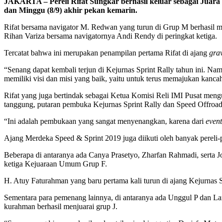
JAKARTA – Pereli Rifat Sungkar berhasil keluar sebagai Juara
dan Minggu (8/9) akhir pekan kemarin.
Rifat bersama navigator M. Redwan yang turun di Grup M berhasil me
Rihan Variza bersama navigatornya Andi Rendy di peringkat ketiga.
Tercatat bahwa ini merupakan penampilan pertama Rifat di ajang
gra
“Senang dapat kembali terjun di Kejurnas Sprint Rally tahun ini. Nam
memiliki visi dan misi yang baik, yaitu untuk terus memajukan kancah
Rifat yang juga bertindak sebagai Ketua Komisi Reli IMI Pusat men
tanggung, putaran pembuka Kejurnas Sprint Rally dan Speed Offroad i
“Ini adalah pembukaan yang sangat menyenangkan, karena dari
even
Ajang Merdeka Speed & Sprint 2019 juga diikuti oleh banyak pereli-pe
Beberapa di antaranya ada Canya Prasetyo, Zharfan Rahmadi, serta J
ketiga Kejuaraan Umum Grup F.
H. Atuy Faturahman yang baru pertama kali turun di ajang Kejurnas 
Sementara para pemenang lainnya, di antaranya ada Unggul P dan La
kurahman berhasil menjuarai grup J.