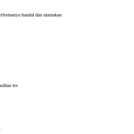
rformanya handal dan utamakan
litas tes
6