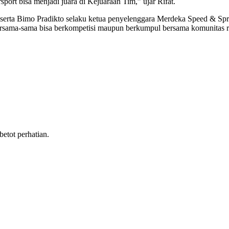
port bisa menjadi juara di Kejuaraan Tim,” ujar Rifat.
serta Bimo Pradikto selaku ketua penyelenggara Merdeka Speed & Spr
 bersama-sama bisa berkompetisi maupun berkumpul bersama komunitas r
tot perhatian.