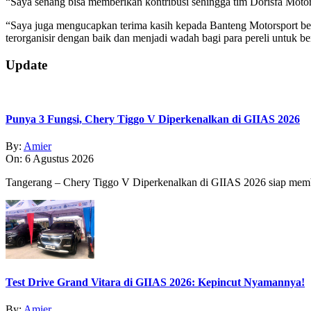
“Saya senang bisa memberikan kontribusi sehingga tim Dorisfa Motors
“Saya juga mengucapkan terima kasih kepada Banteng Motorsport be
terorganisir dengan baik dan menjadi wadah bagi para pereli untuk
2019-
Update
09-
09
Punya 3 Fungsi, Chery Tiggo V Diperkenalkan di GIIAS 2026
By:
Amier
On:
6 Agustus 2026
Tangerang – Chery Tiggo V Diperkenalkan di GIIAS 2026 siap membe
Test Drive Grand Vitara di GIIAS 2026: Kepincut Nyamannya!
By:
Amier