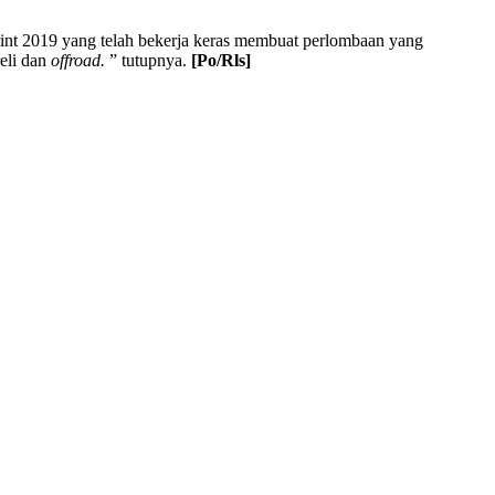
int 2019 yang telah bekerja keras membuat perlombaan yang
eli dan
offroad.
” tutupnya.
[Po/Rls]