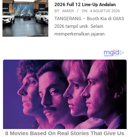
2026 Full 12 Line-Up Andalan
BY:
AMIER
ON:
4 AGUSTUS 2026
TANGERANG – Booth Kia di GIIAS
2026 tampil unik. Selain
memperkenalkan jajaran