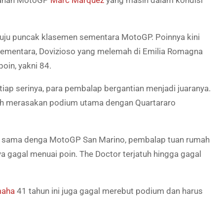
rtahan MotoGP
Marc Marquez
yang masih dalam kondisi
uju puncak klasemen sementara MotoGP. Poinnya kini
Sementara, Dovizioso yang melemah di Emilia Romagna
in, yakni 84.
iap serinya, para pembalap bergantian menjadi juaranya.
telh merasakan podium utama dengan Quartararo
g sama denga MotoGP San Marino, pembalap tuan rumah
ya gagal menuai poin. The Doctor terjatuh hingga gagal
aha
41 tahun ini juga gagal merebut podium dan harus