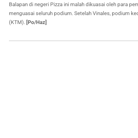
Balapan di negeri Pizza ini malah dikuasai oleh para p
menguasai seluruh podium. Setelah Vinales, podium ked
(KTM).
[Po/Haz]
2020-
09-
20