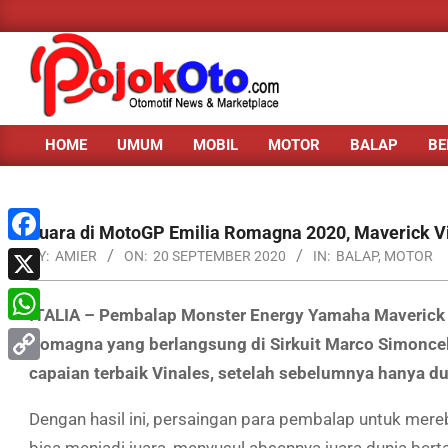
Skip
to
content
HOME
UMUM
MOBIL
MOTOR
BALAP
BE
Primary
Navigation
Menu
Juara di MotoGP Emilia Romagna 2020, Maverick 
Facebook
BY:
AMIER
ON:
20 SEPTEMBER 2020
IN:
BALAP
,
MOTOR
X
ITALIA – Pembalap Monster Energy Yamaha Maverick V
WhatsApp
Romagna yang berlangsung di Sirkuit Marco Simoncell
capaian terbaik Vinales, setelah sebelumnya hanya d
Copy
Link
Dengan hasil ini, persaingan para pembalap untuk mere