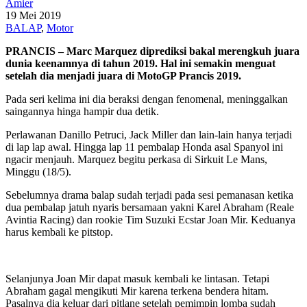
Amier
19 Mei 2019
BALAP
,
Motor
PRANCIS – Marc Marquez diprediksi bakal merengkuh juara
dunia keenamnya di tahun 2019. Hal ini semakin menguat
setelah dia menjadi juara di MotoGP Prancis 2019.
Pada seri kelima ini dia beraksi dengan fenomenal, meninggalkan
saingannya hinga hampir dua detik.
Perlawanan Danillo Petruci, Jack Miller dan lain-lain hanya terjadi
di lap lap awal. Hingga lap 11 pembalap Honda asal Spanyol ini
ngacir menjauh. Marquez begitu perkasa di Sirkuit Le Mans,
Minggu (18/5).
Sebelumnya drama balap sudah terjadi pada sesi pemanasan ketika
dua pembalap jatuh nyaris bersamaan yakni Karel Abraham (Reale
Avintia Racing) dan rookie Tim Suzuki Ecstar Joan Mir. Keduanya
harus kembali ke pitstop.
Selanjunya Joan Mir dapat masuk kembali ke lintasan. Tetapi
Abraham gagal mengikuti Mir karena terkena bendera hitam.
Pasalnya dia keluar dari pitlane setelah pemimpin lomba sudah