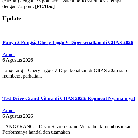
(Suzuki) dengan 75 poin serta Valentino Rossi di posisi empat
dengan 72 poin.
[PO/Haz]
2019-
Update
05-
19
Punya 3 Fungsi, Chery Tiggo V Diperkenalkan di GIIAS 2026
Amier
6 Agustus 2026
Tangerang – Chery Tiggo V Diperkenalkan di GIIAS 2026 siap
membetot perhatian.
Test Drive Grand Vitara di GIIAS 2026: Kepincut Nyamannya!
Amier
6 Agustus 2026
TANGERANG – Disan Suzuki Grand Vitara tidak membosankan.
Performanya handal dan utamakan