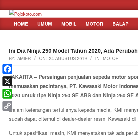
Skip
to
content
HOME
UMUM
MOBIL
MOTOR
BALAP
Primary
Navigation
Menu
Ini Dia Ninja 250 Model Tahun 2020, Ada Peruba
BY:
AMIER
ON:
24 AGUSTUS 2019
IN:
MOTOR
JAKARTA – Persaingan penjualan sepeda motor sport
Facebook
memuaskan pecintanya, PT. Kawasaki Motor Indonesi
X
2020 untuk tipe Ninja 250 SE ABS dan Ninja 250 SE
WhatsApp
Dalam keterangan tertulisnya kepada media, KMI menye
Copy
sudah dapat ditemui di dealer-dealer resmi Kawasaki di 
Link
Untuk spesifikasi mesin, KMI menyatakan tak ada per