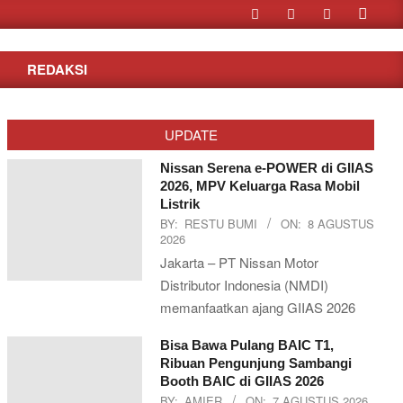
Search
REDAKSI
UPDATE
Nissan Serena e-POWER di GIIAS
2026, MPV Keluarga Rasa Mobil
Listrik
BY:
RESTU BUMI
ON:
8 AGUSTUS
2026
Jakarta – PT Nissan Motor
Distributor Indonesia (NMDI)
memanfaatkan ajang GIIAS 2026
Bisa Bawa Pulang BAIC T1,
Ribuan Pengunjung Sambangi
Booth BAIC di GIIAS 2026
BY:
AMIER
ON:
7 AGUSTUS 2026