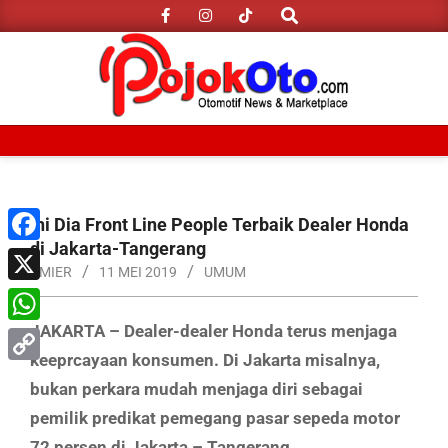
Search
Skip
to
content
Primary
Navigation
Menu
Ini Dia Front Line People Terbaik Dealer Honda
di Jakarta-Tangerang
Facebook
AMIER
11 MEI 2019
UMUM
X
JAKARTA – Dealer-dealer Honda terus menjaga
WhatsApp
keeprcayaan konsumen. Di Jakarta misalnya,
Copy
bukan perkara mudah menjaga diri sebagai
Link
pemilik predikat pemegang pasar sepeda motor
72 persen di Jakarta – Tangerang.