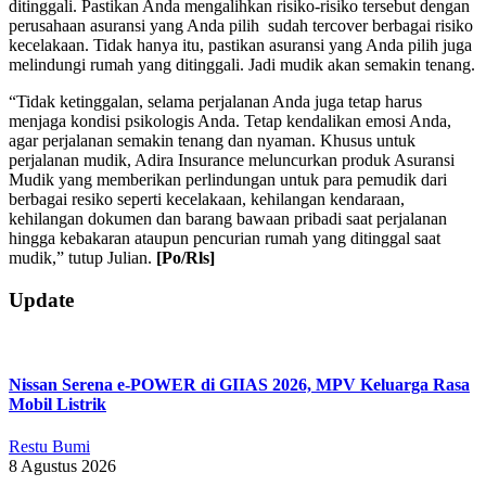
ditinggali. Pastikan Anda mengalihkan risiko-risiko tersebut dengan
perusahaan asuransi yang Anda pilih sudah tercover berbagai risiko
kecelakaan. Tidak hanya itu, pastikan asuransi yang Anda pilih juga
melindungi rumah yang ditinggali. Jadi mudik akan semakin tenang.
“Tidak ketinggalan, selama perjalanan Anda juga tetap harus
menjaga kondisi psikologis Anda. Tetap kendalikan emosi Anda,
agar perjalanan semakin tenang dan nyaman. Khusus untuk
perjalanan mudik, Adira Insurance meluncurkan produk Asuransi
Mudik yang memberikan perlindungan untuk para pemudik dari
berbagai resiko seperti kecelakaan, kehilangan kendaraan,
kehilangan dokumen dan barang bawaan pribadi saat perjalanan
hingga kebakaran ataupun pencurian rumah yang ditinggal saat
mudik,” tutup Julian.
[Po/Rls]
2019-
Update
05-
29
Nissan Serena e-POWER di GIIAS 2026, MPV Keluarga Rasa
Mobil Listrik
Restu Bumi
8 Agustus 2026