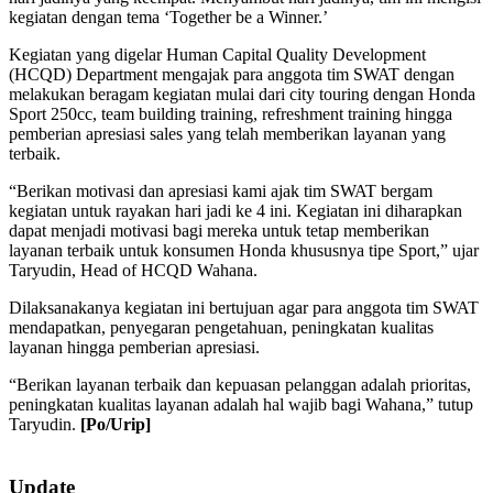
kegiatan dengan tema ‘Together be a Winner.’
Kegiatan yang digelar Human Capital Quality Development
(HCQD) Department mengajak para anggota tim SWAT dengan
melakukan beragam kegiatan mulai dari city touring dengan Honda
Sport 250cc, team building training, refreshment training hingga
pemberian apresiasi sales yang telah memberikan layanan yang
terbaik.
“Berikan motivasi dan apresiasi kami ajak tim SWAT bergam
kegiatan untuk rayakan hari jadi ke 4 ini. Kegiatan ini diharapkan
dapat menjadi motivasi bagi mereka untuk tetap memberikan
layanan terbaik untuk konsumen Honda khususnya tipe Sport,” ujar
Taryudin, Head of HCQD Wahana.
Dilaksanakanya kegiatan ini bertujuan agar para anggota tim SWAT
mendapatkan, penyegaran pengetahuan, peningkatan kualitas
layanan hingga pemberian apresiasi.
“Berikan layanan terbaik dan kepuasan pelanggan adalah prioritas,
peningkatan kualitas layanan adalah hal wajib bagi Wahana,” tutup
Taryudin.
[Po/Urip]
2019-
09-
Update