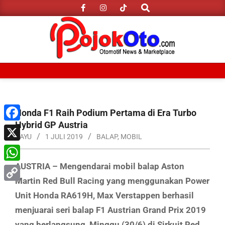
Search
Skip
to
content
Primary
Navigation
Menu
Honda F1 Raih Podium Pertama di Era Turbo
Hybrid GP Austria
Facebook
BAYU
1 JULI 2019
BALAP
,
MOBIL
X
AUSTRIA – Mengendarai mobil balap Aston
WhatsApp
Martin Red Bull Racing yang menggunakan Power
Copy
Unit Honda RA619H, Max Verstappen berhasil
Link
menjuarai seri balap F1 Austrian Grand Prix 2019
yang berlangsung, Minggu (30/6) di Sirkuit Red