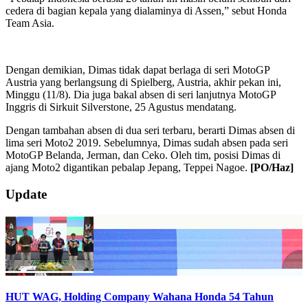
cedera di bagian kepala yang dialaminya di Assen,” sebut Honda
Team Asia.
Dengan demikian, Dimas tidak dapat berlaga di seri MotoGP
Austria yang berlangsung di Spielberg, Austria, akhir pekan ini,
Minggu (11/8). Dia juga bakal absen di seri lanjutnya MotoGP
Inggris di Sirkuit Silverstone, 25 Agustus mendatang.
Dengan tambahan absen di dua seri terbaru, berarti Dimas absen di
lima seri Moto2 2019. Sebelumnya, Dimas sudah absen pada seri
MotoGP Belanda, Jerman, dan Ceko. Oleh tim, posisi Dimas di
ajang Moto2 digantikan pebalap Jepang, Teppei Nagoe.
[PO/Haz]
2019-
Update
08-
10
HUT WAG, Holding Company Wahana Honda 54 Tahun