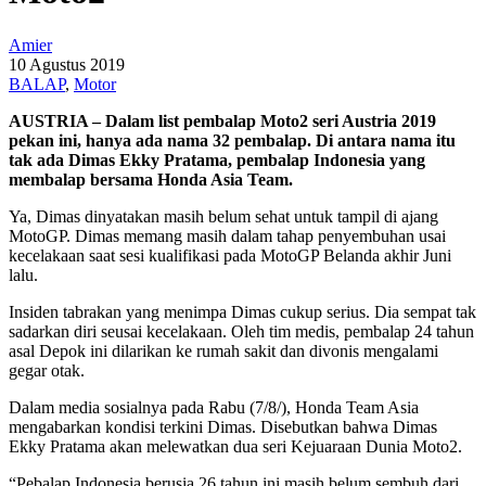
Amier
10 Agustus 2019
BALAP
,
Motor
AUSTRIA – Dalam list pembalap Moto2 seri Austria 2019
pekan ini, hanya ada nama 32 pembalap. Di antara nama itu
tak ada Dimas Ekky Pratama, pembalap Indonesia yang
membalap bersama Honda Asia Team.
Ya, Dimas dinyatakan masih belum sehat untuk tampil di ajang
MotoGP. Dimas memang masih dalam tahap penyembuhan usai
kecelakaan saat sesi kualifikasi pada MotoGP Belanda akhir Juni
lalu.
Insiden tabrakan yang menimpa Dimas cukup serius. Dia sempat tak
sadarkan diri seusai kecelakaan. Oleh tim medis, pembalap 24 tahun
asal Depok ini dilarikan ke rumah sakit dan divonis mengalami
gegar otak.
Dalam media sosialnya pada Rabu (7/8/), Honda Team Asia
mengabarkan kondisi terkini Dimas. Disebutkan bahwa Dimas
Ekky Pratama akan melewatkan dua seri Kejuaraan Dunia Moto2.
“Pebalap Indonesia berusia 26 tahun ini masih belum sembuh dari