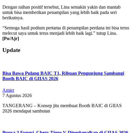
Dengan raihan positif tersebut, Lina semakin yakin dan mantab
untuk bisa memberikan penampilan yang lebih baik pada seri
berikutnya.
“Semoga hasil podium pertama di penampilan perdana ini bisa terus
melecut saya untuk terus menjadi lebih baik lagi.” tutup Lina.
[Po/Ajr]
2019-
Update
09-
04
Bisa Bawa Pulang BAIC T1, Ribuan Pengunjung Sambangi
Booth BAIC di GIIAS 2026
Amier
7 Agustus 2026
TANGERANG – Konsep jitu membuat Booth BAIC di GIIAS
2026 mendapat sambutan
Punya 3 Fungsi, Chery Tiggo V Diperkenalkan di GIIAS 2026