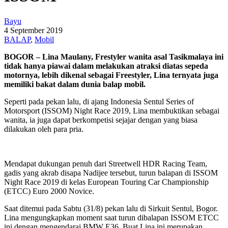
Bayu
4 September 2019
BALAP
,
Mobil
BOGOR – Lina Maulany, Frestyler wanita asal Tasikmalaya ini
tidak hanya piawai dalam melakukan atraksi diatas sepeda
motornya, lebih dikenal sebagai Freestyler, Lina ternyata juga
memiliki bakat dalam dunia balap mobil.
Seperti pada pekan lalu, di ajang Indonesia Sentul Series of
Motorsport (ISSOM) Night Race 2019, Lina membuktikan sebagai
wanita, ia juga dapat berkompetisi sejajar dengan yang biasa
dilakukan oleh para pria.
Mendapat dukungan penuh dari Streetwell HDR Racing Team,
gadis yang akrab disapa Nadijee tersebut, turun balapan di ISSOM
Night Race 2019 di kelas European Touring Car Championship
(ETCC) Euro 2000 Novice.
Saat ditemui pada Sabtu (31/8) pekan lalu di Sirkuit Sentul, Bogor.
Lina mengungkapkan moment saat turun dibalapan ISSOM ETCC
ini dengan mengendarai BMW E36. Buat Lina ini merupakan