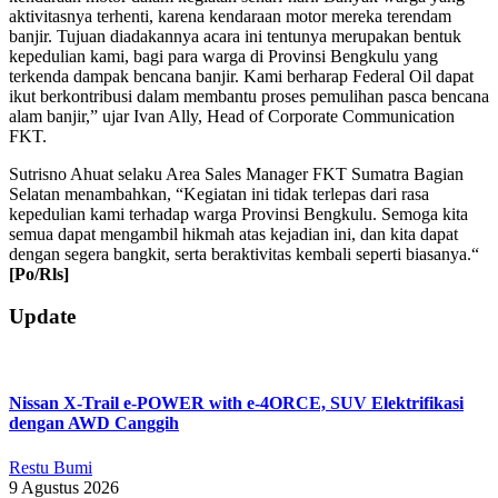
aktivitasnya terhenti, karena kendaraan motor mereka terendam
banjir. Tujuan diadakannya acara ini tentunya merupakan bentuk
kepedulian kami, bagi para warga di Provinsi Bengkulu yang
terkenda dampak bencana banjir. Kami berharap Federal Oil dapat
ikut berkontribusi dalam membantu proses pemulihan pasca bencana
alam banjir,” ujar Ivan Ally, Head of Corporate Communication
FKT.
Sutrisno Ahuat selaku Area Sales Manager FKT Sumatra Bagian
Selatan menambahkan, “Kegiatan ini tidak terlepas dari rasa
kepedulian kami terhadap warga Provinsi Bengkulu. Semoga kita
semua dapat mengambil hikmah atas kejadian ini, dan kita dapat
dengan segera bangkit, serta beraktivitas kembali seperti biasanya.“
[Po/Rls]
2019-
Update
05-
08
Nissan X-Trail e-POWER with e-4ORCE, SUV Elektrifikasi
dengan AWD Canggih
Restu Bumi
9 Agustus 2026