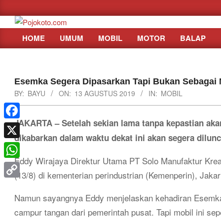
Skip
to
content
HOME
UMUM
MOBIL
MOTOR
BALAP
Primary
Navigation
Menu
Esemka Segera Dipasarkan Tapi Bukan Sebagai 
BY:
BAYU
ON:
13 AGUSTUS 2019
IN:
MOBIL
JAKARTA – Setelah sekian lama tanpa kepastian aka
Facebook
dikabarkan dalam waktu dekat ini akan segera dilunc
X
Eddy Wirajaya Direktur Utama PT Solo Manufaktur Kre
WhatsApp
(13/8) di kementerian perindustrian (Kemenperin), Jak
Copy
Namun sayangnya Eddy menjelaskan kehadiran Esemka b
Link
campur tangan dari pemerintah pusat. Tapi mobil ini se