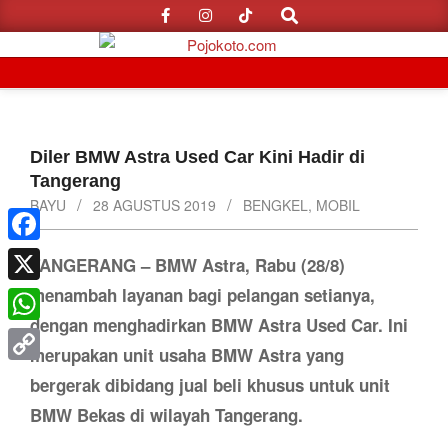
Search
Skip
to
content
Primary
Navigation
Menu
Diler BMW Astra Used Car Kini Hadir di
Tangerang
BAYU
28 AGUSTUS 2019
BENGKEL
,
MOBIL
Facebook
TANGERANG – BMW Astra, Rabu (28/8)
menambah layanan bagi pelangan setianya,
X
dengan menghadirkan BMW Astra Used Car. Ini
WhatsApp
merupakan unit usaha BMW Astra yang
Copy
bergerak dibidang jual beli khusus untuk unit
Link
BMW Bekas di wilayah Tangerang.