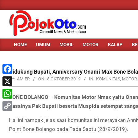
Skip
to
content
HOME
UMUM
MOBIL
MOTOR
BALAP
BE
Primary
Navigation
Menu
Didukung Bupati, Anniversary Onami Max Bone Bola
Facebook
BY:
AMIER
ON:
8 OKTOBER 2019
IN:
KOMUNITAS
,
MOTOR
X
BONE BOLANGO – Komunitas Motor Nmax yaitu Onam
WhatsApp
Pasalnya Pak Bupati beserta Muspida setempat sang
Copy
Hal ini hampak jelas saat komunitas ini merayakan Ann
Link
Point Bone Bolango pada Pada Sabtu (28/9/2019).