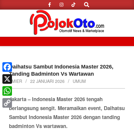
Search
Skip
to
content
Primary
Navigation
Menu
Daihatsu Sambut Indonesia Master 2026,
Tanding Badminton Vs Wartawan
Facebook
AMIER
22 JANUARI 2026
UMUM
X
Jakarta – Indonesia Master 2026 tengah
WhatsApp
berlangsung sengit. Meramaikan event, Daihatsu
Copy
Sambut Indonesia Master 2026 dengan tanding
Link
badminton Vs wartawan.