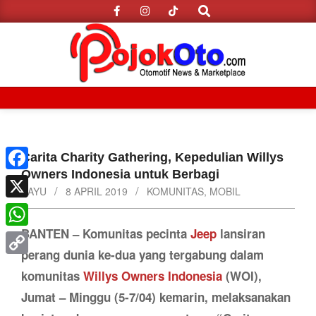
Search
Skip
to
content
Primary
Navigation
Menu
Carita Charity Gathering, Kepedulian Willys
Owners Indonesia untuk Berbagi
Facebook
BAYU
8 APRIL 2019
KOMUNITAS
,
MOBIL
X
BANTEN – Komunitas pecinta
Jeep
lansiran
WhatsApp
perang dunia ke-dua yang tergabung dalam
Copy
komunitas
Willys Owners Indonesia
(WOI),
Link
Jumat – Minggu (5-7/04) kemarin, melaksanakan