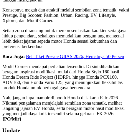
Konsepnya megah dan atraktif melalui sembilan zona tematik, yakni
Prestige, Big Scooter, Fashion, Urban, Racing, EV, Lifestyle,
Xplorer, dan Modif Corner.
Setiap zona dirancang untuk merepresentasikan karakter serta gaya
hidup pengendara, sekaligus memudahkan pengunjung mengenal
lebih dekat jajaran sepeda motor Honda sesuai kebutuhan dan
preferensi berkendara.
Baca Juga:
Beli Tiket Presale GIIAS 2026, Hematnya 50 Persen
Modif Corner mendapat perhatian tersendiri. Di sini dihadirkan
beragam inspirasi modifikasi, mulai dari Honda Stylo 160 hasil
Honda Dream Ride Project (HDRP), hingga Honda PCX160,
ADV160, dan Honda Vario 125, yang menunjukkan fleksibilitas
produk Honda untuk berbagai gaya berkendara.
Nah, jangan lupa mampir di booth Honda di Jakarta Fair 2026.
Nikmati pengalaman menjelajahi sembilan zona tematik, melihat
langsung jajaran EV Honda, serta beragam motor hasil modifikasi
yang menjadi daya tarik tersendiri selama gelaran JFK 2026.
{PO/Mir}
2026-
Update