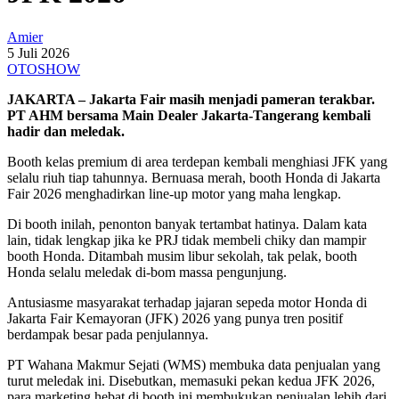
Amier
5 Juli 2026
OTOSHOW
JAKARTA – Jakarta Fair masih menjadi pameran terakbar.
PT AHM bersama Main Dealer Jakarta-Tangerang kembali
hadir dan meledak.
Booth kelas premium di area terdepan kembali menghiasi JFK yang
selalu riuh tiap tahunnya. Bernuasa merah, booth Honda di Jakarta
Fair 2026 menghadirkan line-up motor yang maha lengkap.
Di booth inilah, penonton banyak tertambat hatinya. Dalam kata
lain, tidak lengkap jika ke PRJ tidak membeli chiky dan mampir
booth Honda. Ditambah musim libur sekolah, tak pelak, booth
Honda selalu meledak di-bom massa pengunjung.
Antusiasme masyarakat terhadap jajaran sepeda motor Honda di
Jakarta Fair Kemayoran (JFK) 2026 yang punya tren positif
berdampak besar pada penjulannya.
PT Wahana Makmur Sejati (WMS) membuka data penjualan yang
turut meledak ini. Disebutkan, memasuki pekan kedua JFK 2026,
para marketing hebat di booth ini membukukan penjualan lebih dari