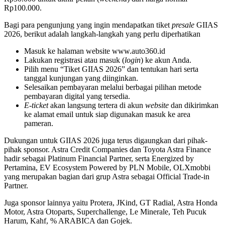
Rp100.000.
Bagi para pengunjung yang ingin mendapatkan tiket
presale
GIIAS
2026, berikut adalah langkah-langkah yang perlu diperhatikan
Masuk ke halaman website www.auto360.id
Lakukan registrasi atau masuk (
login
) ke akun Anda.
Pilih menu “Tiket GIIAS 2026” dan tentukan hari serta
tanggal kunjungan yang diinginkan.
Selesaikan pembayaran melalui berbagai pilihan metode
pembayaran digital yang tersedia.
E-ticket
akan langsung tertera di akun
website
dan dikirimkan
ke alamat email untuk siap digunakan masuk ke area
pameran.
Dukungan untuk GIIAS 2026 juga terus digaungkan dari pihak-
pihak sponsor. Astra Credit Companies dan Toyota Astra Finance
hadir sebagai Platinum Financial Partner, serta Energized by
Pertamina, EV Ecosystem Powered by PLN Mobile, OLXmobbi
yang merupakan bagian dari grup Astra sebagai Official Trade-in
Partner.
Juga sponsor lainnya yaitu Protera, JKind, GT Radial, Astra Honda
Motor, Astra Otoparts, Superchallenge, Le Minerale, Teh Pucuk
Harum, Kahf, % ARABICA dan Gojek.