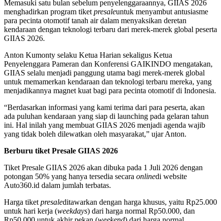
Memasuki satu bulan sebelum penyelenggaraannya,
GIIAS 2026
menghadirkan program tiket
presale
untuk menyambut antusiasme
para pecinta otomotif tanah air dalam menyaksikan deretan
kendaraan dengan teknologi terbaru dari merek-merek global peserta
GIIAS 2026.
Anton Kumonty selaku Ketua Harian sekaligus Ketua
Penyelenggara Pameran dan Konferensi GAIKINDO mengatakan,
GIIAS selalu menjadi panggung utama bagi merek-merek global
untuk memamerkan kendaraan dan teknologi terbaru mereka, yang
menjadikannya magnet kuat bagi para pecinta otomotif di Indonesia.
“Berdasarkan informasi yang kami terima dari para peserta, akan
ada puluhan kendaraan yang siap di launching pada gelaran tahun
ini. Hal inilah yang membuat GIIAS 2026 menjadi agenda wajib
yang tidak boleh dilewatkan oleh masyarakat,” ujar Anton.
Berburu tiket Presale GIIAS 2026
Tiket
Presale GIIAS 2026 akan dibuka pada 1 Juli 2026 dengan
potongan 50% yang hanya tersedia secara
online
di website
Auto360.id dalam jumlah terbatas.
Harga tiket
presale
ditawarkan dengan harga khusus, yaitu Rp25.000
untuk hari kerja (
weekdays
) dari harga normal Rp50.000, dan
Rp50.000 untuk akhir pekan (
weekend
) dari harga normal