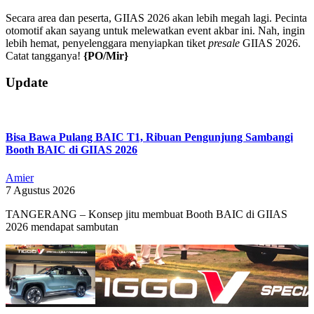
Secara area dan peserta, GIIAS 2026 akan lebih megah lagi. Pecinta
otomotif akan sayang untuk melewatkan event akbar ini. Nah, ingin
lebih hemat, penyelenggara menyiapkan tiket
presale
GIIAS 2026.
Catat tangganya!
{PO/Mir}
2026-
Update
06-
30
Bisa Bawa Pulang BAIC T1, Ribuan Pengunjung Sambangi
Booth BAIC di GIIAS 2026
Amier
7 Agustus 2026
TANGERANG – Konsep jitu membuat Booth BAIC di GIIAS
2026 mendapat sambutan