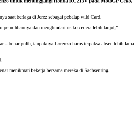
 Lorenzo untuk menunggangi Honda RC213V pada MotoGP Ceko,
ya saat berlaga di Jerez sebagai pebalap wild Card.
 pemulihannya dan menghindari risiko cedera lebih lanjut,”
r – benar pulih, tanpaknya Lorenzo harus terpaksa absen lebih lama
l.
enar menikmati bekerja bersama mereka di Sachsenring.