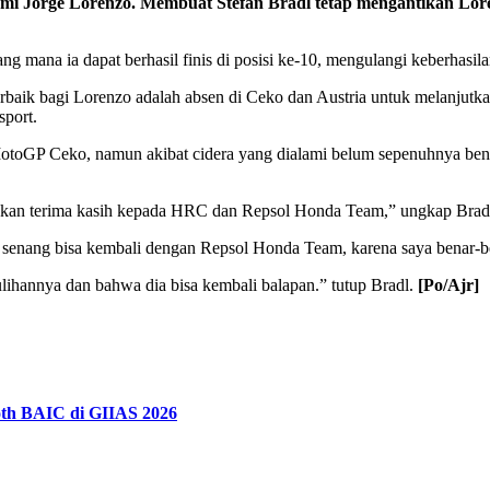
alami Jorge Lorenzo. Membuat Stefan Bradl tetap mengantikan
mana ia dapat berhasil finis di posisi ke-10, mengulangi keberhasilan
aik bagi Lorenzo adalah absen di Ceko dan Austria untuk melanjutkan
sport.
MotoGP Ceko, namun akibat cidera yang dialami belum sepenuhnya bena
apkan terima kasih kepada HRC dan Repsol Honda Team,” ungkap Brad
 senang bisa kembali dengan Repsol Honda Team, karena saya benar-b
lihannya dan bahwa dia bisa kembali balapan.” tutup Bradl.
[Po/Ajr]
th BAIC di GIIAS 2026