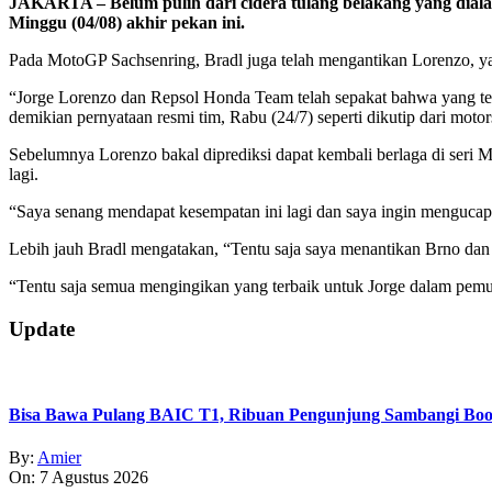
JAKARTA – Belum pulih dari cidera tulang belakang yang di
Minggu (04/08) akhir pekan ini.
Pada MotoGP Sachsenring, Bradl juga telah mengantikan Lorenzo, yang 
“Jorge Lorenzo dan Repsol Honda Team telah sepakat bahwa yang terb
demikian pernyataan resmi tim, Rabu (24/7) seperti dikutip dari motor
Sebelumnya Lorenzo bakal diprediksi dapat kembali berlaga di seri 
lagi.
“Saya senang mendapat kesempatan ini lagi dan saya ingin menguc
Lebih jauh Bradl mengatakan, “Tentu saja saya menantikan Brno dan
“Tentu saja semua mengingikan yang terbaik untuk Jorge dalam pemu
2019-
Update
07-
31
Bisa Bawa Pulang BAIC T1, Ribuan Pengunjung Sambangi Boo
By:
Amier
On:
7 Agustus 2026