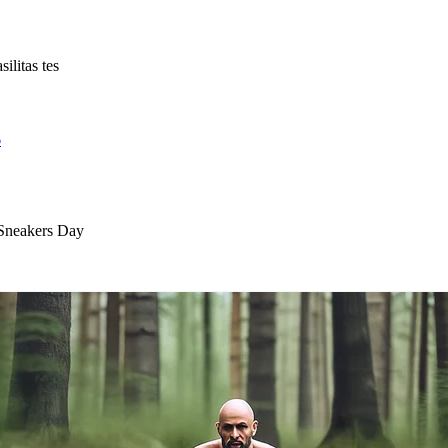
litas tes
6
 Sneakers Day