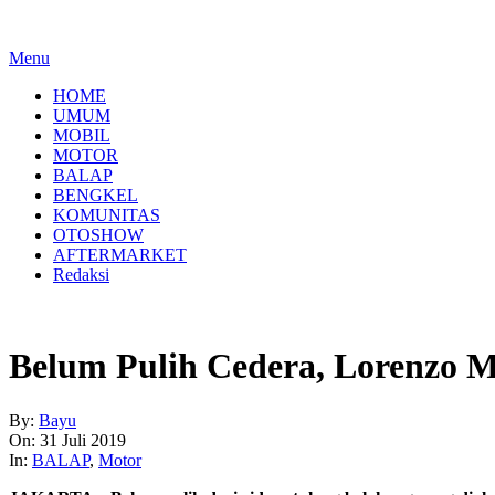
Menu
HOME
UMUM
MOBIL
MOTOR
BALAP
BENGKEL
KOMUNITAS
OTOSHOW
AFTERMARKET
Redaksi
Belum Pulih Cedera, Lorenzo M
By:
Bayu
On:
31 Juli 2019
In:
BALAP
,
Motor