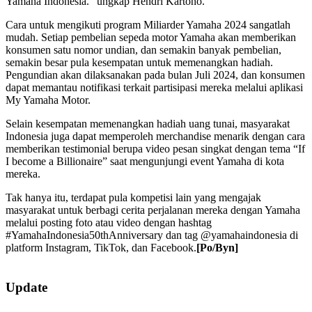
Yamaha Indonesia.” ungkap Hendri Kartono.
Cara untuk mengikuti program Miliarder Yamaha 2024 sangatlah
mudah. Setiap pembelian sepeda motor Yamaha akan memberikan
konsumen satu nomor undian, dan semakin banyak pembelian,
semakin besar pula kesempatan untuk memenangkan hadiah.
Pengundian akan dilaksanakan pada bulan Juli 2024, dan konsumen
dapat memantau notifikasi terkait partisipasi mereka melalui aplikasi
My Yamaha Motor.
Selain kesempatan memenangkan hadiah uang tunai, masyarakat
Indonesia juga dapat memperoleh merchandise menarik dengan cara
memberikan testimonial berupa video pesan singkat dengan tema “If
I become a Billionaire” saat mengunjungi event Yamaha di kota
mereka.
Tak hanya itu, terdapat pula kompetisi lain yang mengajak
masyarakat untuk berbagi cerita perjalanan mereka dengan Yamaha
melalui posting foto atau video dengan hashtag
#YamahaIndonesia50thAnniversary dan tag @yamahaindonesia di
platform Instagram, TikTok, dan Facebook.
[Po/Byn]
2024-
03-
Update
01