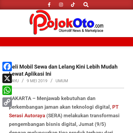
Search
Skip
to
content
Primary
Navigation
Menu
Beli Mobil Sewa dan Lelang Kini Lebih Mudah
Lewat Aplikasi Ini
Facebook
BAYU
9 MEI 2019
UMUM
X
JAKARTA – Menjawab kebutuhan dan
WhatsApp
perkembangan jaman akan teknologi digital,
PT
Copy
Serasi Autoraya
(SERA) melakukan transformasi
Link
pengembangan bisnis digital, Jumat (9/5)
dengan meluncurkan tiga produk terbaru dari