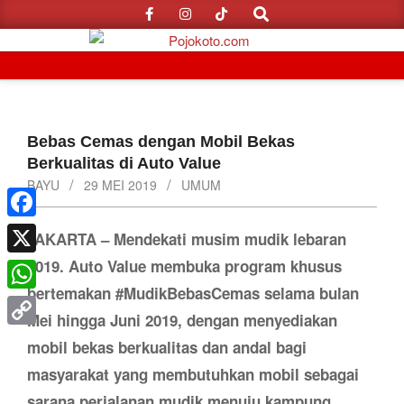
Search
Skip
to
content
Primary
Navigation
Menu
Bebas Cemas dengan Mobil Bekas
Berkualitas di Auto Value
BAYU
29 MEI 2019
UMUM
Facebook
JAKARTA – Mendekati musim mudik lebaran
2019. Auto Value membuka program khusus
X
bertemakan #MudikBebasCemas selama bulan
WhatsApp
Mei hingga Juni 2019, dengan menyediakan
Copy
mobil bekas berkualitas dan andal bagi
Link
masyarakat yang membutuhkan mobil sebagai
sarana perjalanan mudik menuju kampung