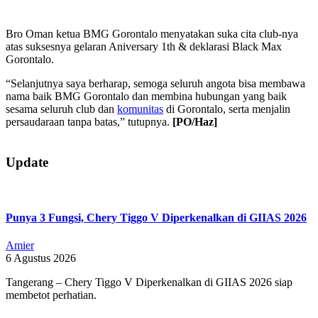
Bro Oman ketua BMG Gorontalo menyatakan suka cita club-nya
atas suksesnya gelaran Aniversary 1th & deklarasi Black Max
Gorontalo.
“Selanjutnya saya berharap, semoga seluruh angota bisa membawa
nama baik BMG Gorontalo dan membina hubungan yang baik
sesama seluruh club dan
komunitas
di Gorontalo, serta menjalin
persaudaraan tanpa batas,” tutupnya.
[PO/Haz]
2019-
09-
Update
30
Punya 3 Fungsi, Chery Tiggo V Diperkenalkan di GIIAS 2026
Amier
6 Agustus 2026
Tangerang – Chery Tiggo V Diperkenalkan di GIIAS 2026 siap
membetot perhatian.